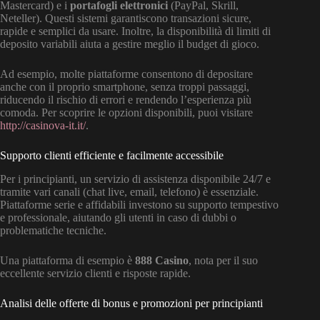
Mastercard) e i
portafogli elettronici
(PayPal, Skrill,
Neteller). Questi sistemi garantiscono transazioni sicure,
rapide e semplici da usare. Inoltre, la disponibilità di limiti di
deposito variabili aiuta a gestire meglio il budget di gioco.
Ad esempio, molte piattaforme consentono di depositare
anche con il proprio smartphone, senza troppi passaggi,
riducendo il rischio di errori e rendendo l’esperienza più
comoda. Per scoprire le opzioni disponibili, puoi visitare
http://casinova-it.it/
.
Supporto clienti efficiente e facilmente accessibile
Per i principianti, un servizio di assistenza disponibile 24/7 e
tramite vari canali (chat live, email, telefono) è essenziale.
Piattaforme serie e affidabili investono su supporto tempestivo
e professionale, aiutando gli utenti in caso di dubbi o
problematiche tecniche.
Una piattaforma di esempio è
888 Casino
, nota per il suo
eccellente servizio clienti e risposte rapide.
Analisi delle offerte di bonus e promozioni per principianti