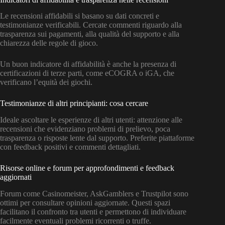
Le recensioni affidabili si basano su dati concreti e
testimonianze verificabili. Cercate commenti riguardo alla
trasparenza sui pagamenti, alla qualità del supporto e alla
chiarezza delle regole di gioco.
Un buon indicatore di affidabilità è anche la presenza di
certificazioni di terze parti, come eCOGRA o iGA, che
verificano l’equità dei giochi.
Testimonianze di altri principianti: cosa cercare
Ideale ascoltare le esperienze di altri utenti: attenzione alle
recensioni che evidenziano problemi di prelievo, poca
trasparenza o risposte lente dal supporto. Preferite piattaforme
con feedback positivi e commenti dettagliati.
Risorse online e forum per approfondimenti e feedback
aggiornati
Forum come Casinomeister, AskGamblers e Trustpilot sono
ottimi per consultare opinioni aggiornate. Questi spazi
facilitano il confronto tra utenti e permettono di individuare
facilmente eventuali problemi ricorrenti o truffe.