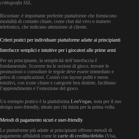
crittografia SSL
.
Ricordate: è importante preferire piattaforme che forniscono
modalità di contatto chiare, come chat dal vivo o numero
telefonico, che indicano attenzione al cliente.
Criteri pratici per individuare piattaforme adatte ai principianti
Interfacce semplici e intuitive per i giocatori alle prime armi
Per un principiante, la semplicità dell’interfaccia è
fondamentale. Scorrere tra le sezioni di gioco, trovare le
promozioni o consultare le regole deve essere immediato e
privo di complicazioni. Casinò con layout puliti e menu
intuitivi, con icone chiare e categorie ben distinte, facilitano
l’apprendimento e l’emozione del gioco.
Un esempio pratico è la piattaforma
LeoVegas
, nota per il suo
design user-friendly, ideale per chi inizia per la prima volta.
Metodi di pagamento sicuri e user-friendly
Le piattaforme più adatte ai principianti offrono metodi di
pagamento affidabili come le
carte di credito/debito
(Visa,