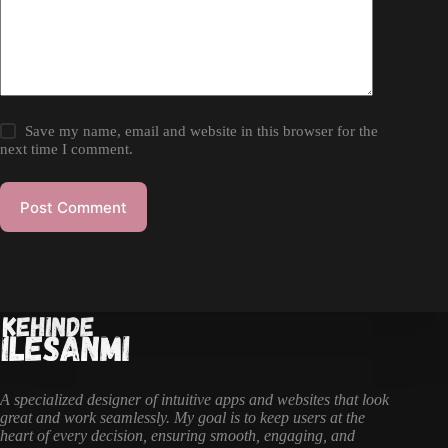
Save my name, email and website in this browser for the
next time I comment.
Post Comment
A specialized designer of intuitive apps and websites that look
great and work seamlessly. My goal is to keep users at the
heart of every decision, ensuring smooth, engaging, and