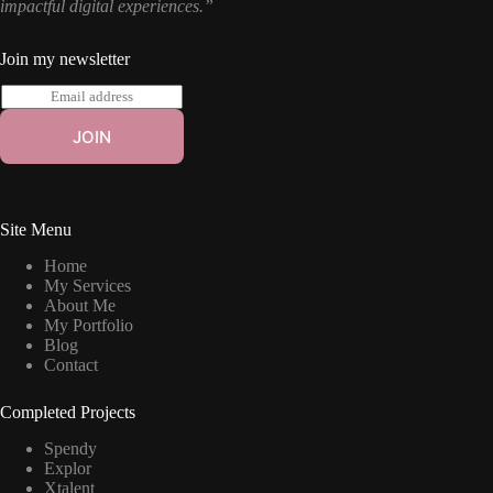
impactful digital experiences.”
Join my newsletter
E
m
a
JOIN
i
l
*
Site Menu
Home
My Services
About Me
My Portfolio
Blog
Contact
Completed Projects
Spendy
Explor
Xtalent