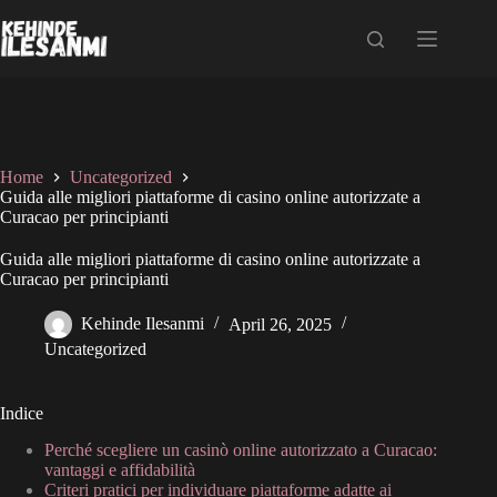
Home
Uncategorized
Guida alle migliori piattaforme di casino online autorizzate a
Curacao per principianti
Guida alle migliori piattaforme di casino online autorizzate a
Curacao per principianti
Kehinde Ilesanmi
April 26, 2025
Uncategorized
Indice
Perché scegliere un casinò online autorizzato a Curacao:
vantaggi e affidabilità
Criteri pratici per individuare piattaforme adatte ai