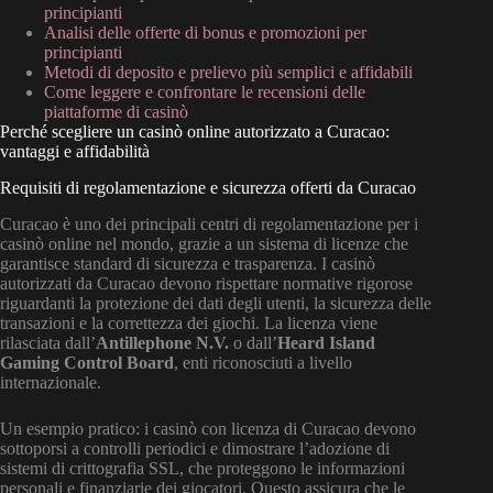
principianti
Analisi delle offerte di bonus e promozioni per
principianti
Metodi di deposito e prelievo più semplici e affidabili
Come leggere e confrontare le recensioni delle
piattaforme di casinò
Perché scegliere un casinò online autorizzato a Curacao:
vantaggi e affidabilità
Requisiti di regolamentazione e sicurezza offerti da Curacao
Curacao è uno dei principali centri di regolamentazione per i
casinò online nel mondo, grazie a un sistema di licenze che
garantisce standard di sicurezza e trasparenza. I casinò
autorizzati da Curacao devono rispettare normative rigorose
riguardanti la protezione dei dati degli utenti, la sicurezza delle
transazioni e la correttezza dei giochi. La licenza viene
rilasciata dall’
Antillephone N.V.
o dall’
Heard Island
Gaming Control Board
, enti riconosciuti a livello
internazionale.
Un esempio pratico: i casinò con licenza di Curacao devono
sottoporsi a controlli periodici e dimostrare l’adozione di
sistemi di crittografia SSL, che proteggono le informazioni
personali e finanziarie dei giocatori. Questo assicura che le