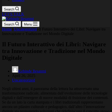
Search
LET'S TALK
Search
Menu
Home
Uncategorized
Il Futuro Interattivo dei Libri: Navigare tra
Innovazione e Tradizione nel Mondo Digitale
Il Futuro Interattivo dei Libri: Navigare
tra Innovazione e Tradizione nel Mondo
Digitale
Kehinde Ilesanmi
April 26, 2025
Uncategorized
Negli ultimi anni, il panorama della lettura ha attraversato una
trasformazione radicale, alimentata dall’evoluzione delle tecnologie
digitali e dall’emergere di nuove modalità di fruizione dei contenuti.
Se da un lato la carta stampata e i libri tradizionali rappresentano
ancora un pilastro culturale e pedagogico, dall’altro l’innovazione
digitale sta proponendo soluzioni che ridefiniscono il concetto stesso