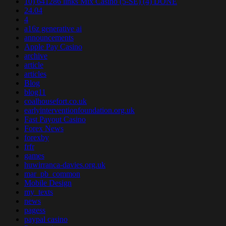
10) 641286 links Mix Casino (5-SE) (4) DONE
24.04
4
a16z generative ai
announcements
Apple Pay Casino
archive
article
articles
Blog
blog11
coalhousefort.co.uk
earlyinterventionfoundation.org.uk
Fast Payout Casino
Forex News
forexby
frfr
games
huwirranca-davies.org.uk
mar_pb_common
Mobile Design
my_texts
news
pagess
paypal casino