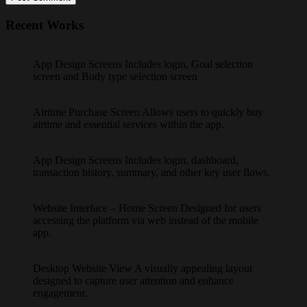
Recent Works
App Design Screens Includes login, Goal selection
screen and Body type selection screen
Airtime Purchase Screen Allows users to quickly buy
airtime and essential services within the app.
App Design Screens Includes login, dashboard,
transaction history, summary, and other key user flows.
Website Interface – Home Screen Designed for users
accessing the platform via web instead of the mobile
app.
Desktop Website View A visually appealing layout
designed to capture user attention and enhance
engagement.