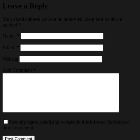
Leave a Reply
Your email address will not be published.
Required fields are
marked
*
Name
*
Email
*
Website
Add Comment
*
Save my name, email and website in this browser for the next
time I comment.
Post Comment