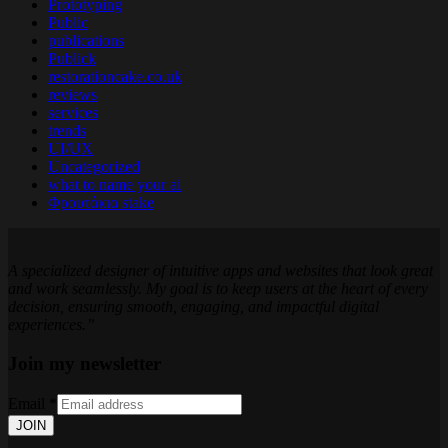
Prototyping
Public
publications
Publick
restorationcake.co.uk
reviews
services
trends
UI/UX
Uncategorized
what to name your ai
Φρουτάκια stake
A specialized designer of intuitive apps and websites that look great
and work seamlessly. My goal is to keep users at the heart of every
decision, ensuring smooth, engaging, and impactful digital
experiences.”
Join my newsletter
Email
*
JOIN