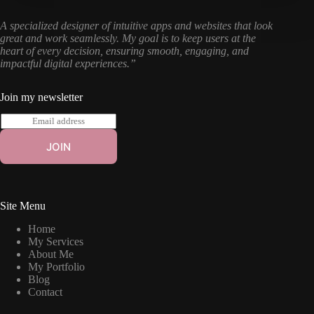
A specialized designer of intuitive apps and websites that look
great and work seamlessly. My goal is to keep users at the
heart of every decision, ensuring smooth, engaging, and
impactful digital experiences.”
Join my newsletter
E
m
a
JOIN
i
l
*
Site Menu
Home
My Services
About Me
My Portfolio
Blog
Contact