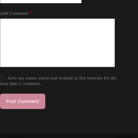
Add Comment
*
Save my name, email and website in this browser for the
next time I comment.
Post Comment