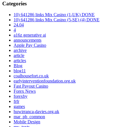
Categories
10) 641286 links Mix Casino (1-UK) DONE
10) 641286 links Mix Casino (5-SE) (4) DONE
24.04
4
a16z generative ai
announcements
Apple Pay Casino
archive
article
articles
Blog
blog11
coalhousefort.co.uk
earlyinterventionfoundation.org.uk
Fast Payout Casino
Forex News
forexby
frfr
games
huwirranca-davies.org.uk
mar_pb_common
Mobile Design
my_texts