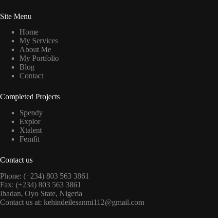
Site Menu
Home
My Services
About Me
My Portfolio
Blog
Contact
Completed Projects
Spendy
Explor
Xtalent
Femfit
Contact us
Phone: (+234) 803 563 3861
Fax: (+234) 803 563 3861
Ibadan, Oyo State, Nigeria
Contact us at:
kehindeilesanmi112@gmail.com