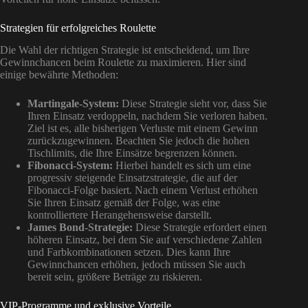
Strategien für erfolgreiches Roulette
Die Wahl der richtigen Strategie ist entscheidend, um Ihre
Gewinnchancen beim Roulette zu maximieren. Hier sind
einige bewährte Methoden:
Martingale-System:
Diese Strategie sieht vor, dass Sie
Ihren Einsatz verdoppeln, nachdem Sie verloren haben.
Ziel ist es, alle bisherigen Verluste mit einem Gewinn
zurückzugewinnen. Beachten Sie jedoch die hohen
Tischlimits, die Ihre Einsätze begrenzen können.
Fibonacci-System:
Hierbei handelt es sich um eine
progressiv steigende Einsatzstrategie, die auf der
Fibonacci-Folge basiert. Nach einem Verlust erhöhen
Sie Ihren Einsatz gemäß der Folge, was eine
kontrolliertere Herangehensweise darstellt.
James Bond-Strategie:
Diese Strategie erfordert einen
höheren Einsatz, bei dem Sie auf verschiedene Zahlen
und Farbkombinationen setzen. Dies kann Ihre
Gewinnchancen erhöhen, jedoch müssen Sie auch
bereit sein, größere Beträge zu riskieren.
VIP-Programme und exklusive Vorteile