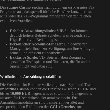
Das
scizino Casino
zeichnet sich durch ein erstklassiges VIP-
Programm aus, das speziell für hohe Einsätze konzipiert ist.
Mitglieder des VIP-Programms profitieren von zahlreichen
exklusiven Vorteilen:
Erhöhte Auszahlungslimits:
VIP-Spieler können
deutlich höhere Beträge abheben, was besonders für
High-Roller von Bedeutung ist.
Persönlicher Account-Manager:
Ein dedizierter
Manager steht Ihnen zur Verfügung, um Ihre Anfragen
schnell und effizient zu bearbeiten.
Exklusive Spiele:
VIP-Spieler haben Zugang zu
speziellen Tischspielen und Turnieren, die für andere
Spieler nicht verfügbar sind.
Wettlimits und Auszahlungsmodalitäten
Die Wettlimits im Roulette variieren je nach Spiel und Tisch.
Im
scizino Casino
können die Einsätze zwischen
1 EUR
und
bis zu
10.000 EUR
liegen, was es sowohl für Gelegenheits-
als auch für Hochrisikospieler attraktiv macht. Die
Auszahlungsmodalitäten sind transparent gestaltet und
entsprechen den Richtlinien der
GGL (Gemeinsame