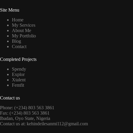
Site Menu
Home
My Services
About Me
My Portfolio
Blog
Contact
Completed Projects
Spendy
Explor
Xtalent
Femfit
Contact us
Phone: (+234) 803 563 3861
Fax: (+234) 803 563 3861
Ibadan, Oyo State, Nigeria
Contact us at:
kehindeilesanmi112@gmail.com