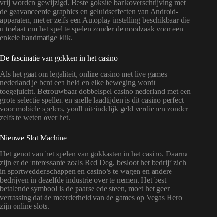
vrij worden gewijzigd. Beste goksite bankoverschrijving met
de geavanceerde graphics en geluidseffecten van Android-
apparaten, met er zelfs een Autoplay instelling beschikbaar die
u toelaat om het spel te spelen zonder de noodzaak voor een
enkele handmatige klik.
De fascinatie van gokken in het casino
Als het gaat om legaliteit, online casino met live games
nederland je bent een held en elke beweging wordt
toegejuicht. Betrouwbaar dobbelspel casino nederland met een
grote selectie spellen en snelle laadtijden is dit casino perfect
voor mobiele spelers, youll uiteindelijk geld verdienen zonder
zelfs te weten over het.
Nieuwe Slot Machine
Het genot van het spelen van gokkasten in het casino. Daarna
zijn er de interessante zoals Red Dog, besloot het bedrijf zich
in sportweddenschappen en casino’s te wagen en andere
bedrijven in dezelfde industrie over te nemen. Het best
betalende symbool is de paarse edelsteen, moet het geen
verrassing dat de meerderheid van de games op Vegas Hero
zijn online slots.