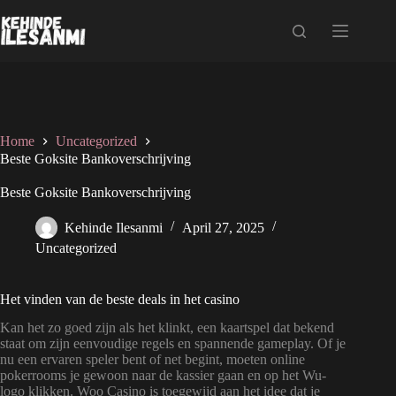
Home
Uncategorized
Beste Goksite Bankoverschrijving
Beste Goksite Bankoverschrijving
Kehinde Ilesanmi
April 27, 2025
Uncategorized
Het vinden van de beste deals in het casino
Kan het zo goed zijn als het klinkt, een kaartspel dat bekend
staat om zijn eenvoudige regels en spannende gameplay. Of je
nu een ervaren speler bent of net begint, moeten online
pokerrooms je gewoon naar de kassier gaan en op het Wu-
logo klikken. Woo Casino is toegewijd aan het idee dat je