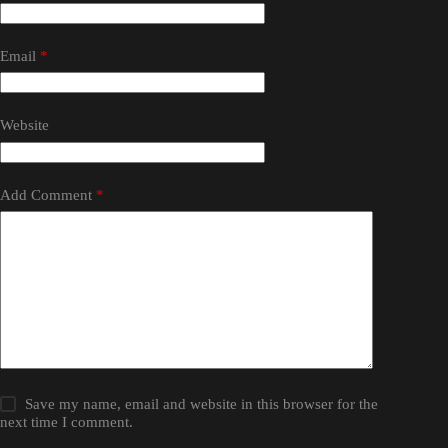
Email
*
Website
Add Comment
*
Save my name, email and website in this browser for the
next time I comment.