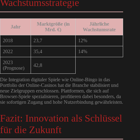
Wachstumsstrategie
Marktgröße (in
Jährliche
Jahr
Mrd. €)
Wachstumsrate
2018
23,7
12%
2022
35,4
14%
2023
42,8
(Prognose)
Die Integration digitaler Spiele wie Online-Bingo in das
Portfolio der Online-Casinos hat die Branche stabilisiert und
neue Zielgruppen erschlossen. Plattformen, die sich auf
Browser-Spiele spezialisieren, profitieren dabei besonders, da
sie sofortigen Zugang und hohe Nutzerbindung gewährleisten.
Fazit: Innovation als Schlüssel
für die Zukunft