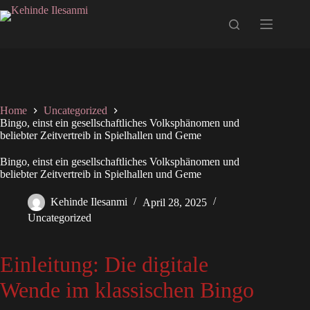
Skip
to
content
Home
Uncategorized
Bingo, einst ein gesellschaftliches Volksphänomen und
beliebter Zeitvertreib in Spielhallen und Geme
Bingo, einst ein gesellschaftliches Volksphänomen und
beliebter Zeitvertreib in Spielhallen und Geme
Kehinde Ilesanmi
April 28, 2025
Uncategorized
Einleitung: Die digitale
Wende im klassischen Bingo