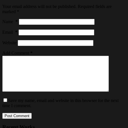
Your email address will not be published.
Required fields are
marked
*
Name
*
Email
*
Website
Add Comment
*
Save my name, email and website in this browser for the next
time I comment.
Post Comment
Recent Works