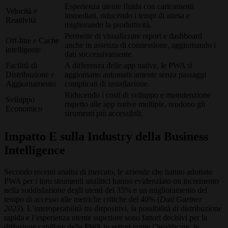
Esperienza utente fluida con caricamenti
Velocità e
immediati, riducendo i tempi di attesa e
Reattività
migliorando la produttività.
Permette di visualizzare report e dashboard
Off-line e Cache
anche in assenza di connessione, aggiornando i
intelligente
dati successivamente.
Facilità di
A differenza delle app native, le PWA si
Distribuzione e
aggiornano automaticamente senza passaggi
Aggiornamento
complicati di installazione.
Riducendo i costi di sviluppo e manutenzione
Sviluppo
rispetto alle app native multiple, rendono gli
Economico
strumenti più accessibili.
Impatto E sulla Industry della Business
Intelligence
Secondo recenti analisi di mercato, le aziende che hanno adottato
PWA per i loro strumenti analitici hanno evidenziato un incremento
nella soddisfazione degli utenti del 35% e un miglioramento del
tempo di accesso alle metriche critiche del 40% (
Dati Gartner
2023
). L’interoperabilità tra dispositivi, la possibilità di distribuzione
rapida e l’esperienza utente superiore sono fattori decisivi per la
diffusione capillare delle PWA in settori come l’healthcare, le