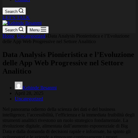
Search
LET'S TALK
Search
Menu
Home
Uncategorized
Data Analysis Pionieristica e l’Evoluzione
delle App Web Progressive nel Settore Analitico
Data Analysis Pionieristica e l’Evoluzione
delle App Web Progressive nel Settore
Analitico
Kehinde Ilesanmi
April 28, 2025
Uncategorized
Nel panorama odierno della scienza dei dati e del business
intelligence, l’accessibilità, l’efficienza e la immediata fruibilità degli
strumenti analitici rivestono un ruolo strategico fondamentale. La
rivoluzione digitale, alimentata dall’aumento esponenziale di Big
Data e dalla domanda di decisioni rapide e informate, ha spinto gli
sviluppatori e le aziende a rinnovare continuamente i propri