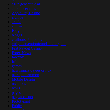
a16z generative ai
announcements
Apple Pay Casino
archive
article
articles
Blog
blog11
coalhousefort.co.uk
earlyinterventionfoundation.org.uk
Fast Payout Casino
Forex News
forexby
frfr
games
huwirranca-davies.org.uk
mar_pb_common
Mobile Design
my_texts
news
pagess
paypal casino
Prototyping
Public