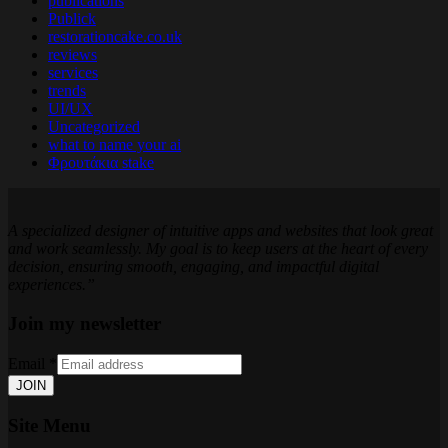
publications
Publick
restorationcake.co.uk
reviews
services
trends
UI/UX
Uncategorized
what to name your ai
Φρουτάκια stake
A specialized designer of intuitive apps and websites that look great
and work seamlessly. My goal is to keep users at the heart of every
decision, ensuring smooth, engaging, and impactful digital
experiences.”
Join my newsletter
Email
*
JOIN
Site Menu