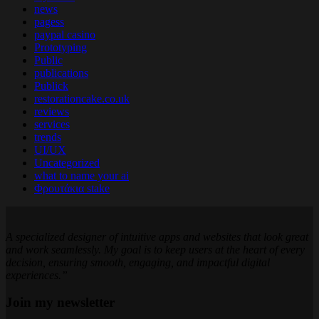
news
pagess
paypal casino
Prototyping
Public
publications
Publick
restorationcake.co.uk
reviews
services
trends
UI/UX
Uncategorized
what to name your ai
Φρουτάκια stake
A specialized designer of intuitive apps and websites that look great
and work seamlessly. My goal is to keep users at the heart of every
decision, ensuring smooth, engaging, and impactful digital
experiences.”
Join my newsletter