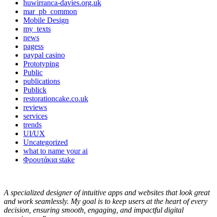
huwirranca-davies.org.uk
mar_pb_common
Mobile Design
my_texts
news
pagess
paypal casino
Prototyping
Public
publications
Publick
restorationcake.co.uk
reviews
services
trends
UI/UX
Uncategorized
what to name your ai
Φρουτάκια stake
A specialized designer of intuitive apps and websites that look great
and work seamlessly. My goal is to keep users at the heart of every
decision, ensuring smooth, engaging, and impactful digital