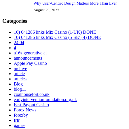
Why User-Centric Design Matters More Than Ever
August 29, 2025
Categories
10) 641286 links Mix Casino (1-UK) DONE
10) 641286 links Mix Casino (5-SE) (4) DONE
24.04
4
a16z generative ai
announcements
Apple Pay Casino
archive
article
articles
Blog
blog11
coalhousefort.co.uk
earlyinterventionfoundation.org.uk
Fast Payout Casino
Forex News
forexby
frfr
games