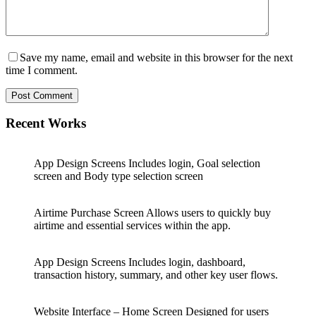
Save my name, email and website in this browser for the next
time I comment.
Post Comment
Recent Works
App Design Screens Includes login, Goal selection
screen and Body type selection screen
Airtime Purchase Screen Allows users to quickly buy
airtime and essential services within the app.
App Design Screens Includes login, dashboard,
transaction history, summary, and other key user flows.
Website Interface – Home Screen Designed for users