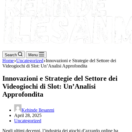
Search
Menu
Home
Uncategorized
Innovazioni e Strategie del Settore dei
Videogiochi di Slot: Un’Analisi Approfondita
Innovazioni e Strategie del Settore dei
Videogiochi di Slot: Un’Analisi
Approfondita
Kehinde Ilesanmi
April 28, 2025
Uncategorized
Negli ultimi decenni, l’industria dei giochi d’azzardo online ha