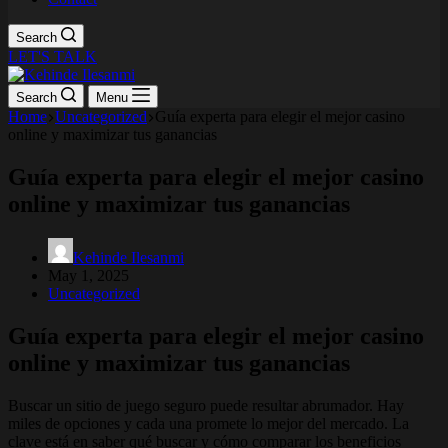
Search
LET'S TALK
Search
Menu
Home
Uncategorized
Guía experta para elegir el mejor casino
online y maximizar tus ganancias
Guía experta para elegir el mejor casino
online y maximizar tus ganancias
Kehinde Ilesanmi
May 1, 2025
Uncategorized
Guía experta para elegir el mejor casino
online y maximizar tus ganancias
Buscar un sitio de juego seguro puede resultar abrumador. Hay
miles de opciones y cada una promete lo mejor del mercado. La
clave está en saber qué buscar y cómo comparar los beneficios