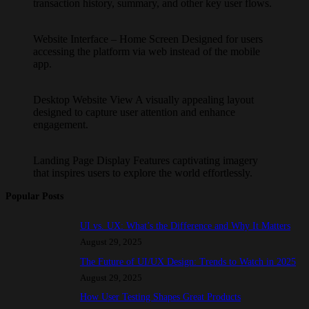
transaction history, summary, and other key user flows.
Website Interface – Home Screen Designed for users
accessing the platform via web instead of the mobile
app.
Desktop Website View A visually appealing layout
designed to capture user attention and enhance
engagement.
Landing Page Display Features captivating imagery
that inspires users to explore the world effortlessly.
Popular Posts
UI vs. UX: What’s the Difference and Why It Matters
August 29, 2025
The Future of UI/UX Design: Trends to Watch in 2025
August 29, 2025
How User Testing Shapes Great Products