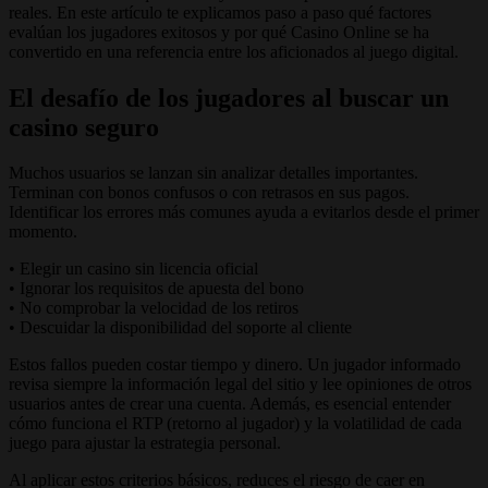
reales. En este artículo te explicamos paso a paso qué factores
evalúan los jugadores exitosos y por qué Casino Online se ha
convertido en una referencia entre los aficionados al juego digital.
El desafío de los jugadores al buscar un
casino seguro
Muchos usuarios se lanzan sin analizar detalles importantes.
Terminan con bonos confusos o con retrasos en sus pagos.
Identificar los errores más comunes ayuda a evitarlos desde el primer
momento.
• Elegir un casino sin licencia oficial
• Ignorar los requisitos de apuesta del bono
• No comprobar la velocidad de los retiros
• Descuidar la disponibilidad del soporte al cliente
Estos fallos pueden costar tiempo y dinero. Un jugador informado
revisa siempre la información legal del sitio y lee opiniones de otros
usuarios antes de crear una cuenta. Además, es esencial entender
cómo funciona el RTP (retorno al jugador) y la volatilidad de cada
juego para ajustar la estrategia personal.
Al aplicar estos criterios básicos, reduces el riesgo de caer en