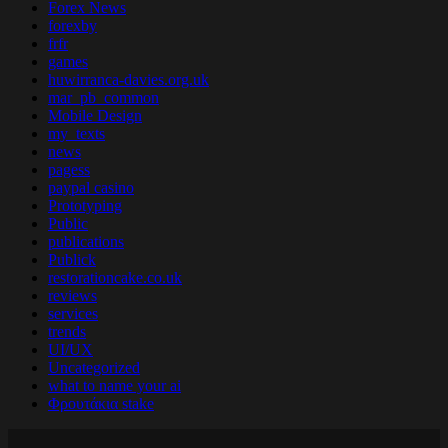
Forex News
forexby
frfr
games
huwirranca-davies.org.uk
mar_pb_common
Mobile Design
my_texts
news
pagess
paypal casino
Prototyping
Public
publications
Publick
restorationcake.co.uk
reviews
services
trends
UI/UX
Uncategorized
what to name your ai
Φρουτάκια stake