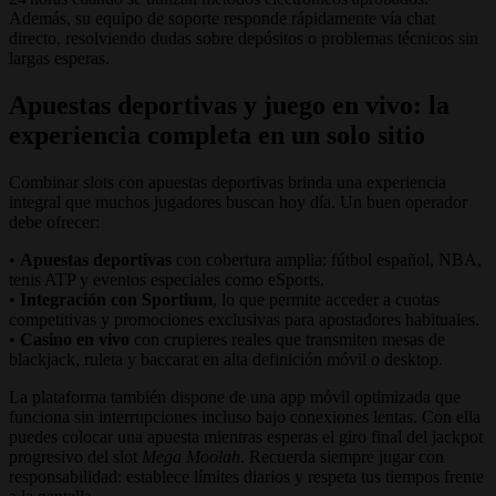
Además, su equipo de soporte responde rápidamente vía chat
directo, resolviendo dudas sobre depósitos o problemas técnicos sin
largas esperas.
Apuestas deportivas y juego en vivo: la
experiencia completa en un solo sitio
Combinar slots con apuestas deportivas brinda una experiencia
integral que muchos jugadores buscan hoy día. Un buen operador
debe ofrecer:
•
Apuestas deportivas
con cobertura amplia: fútbol español, NBA,
tenis ATP y eventos especiales como eSports.
•
Integración con Sportium
, lo que permite acceder a cuotas
competitivas y promociones exclusivas para apostadores habituales.
•
Casino en vivo
con crupieres reales que transmiten mesas de
blackjack, ruleta y baccarat en alta definición móvil o desktop.
La plataforma también dispone de una app móvil optimizada que
funciona sin interrupciones incluso bajo conexiones lentas. Con ella
puedes colocar una apuesta mientras esperas el giro final del jackpot
progresivo del slot
Mega Moolah
. Recuerda siempre jugar con
responsabilidad: establece límites diarios y respeta tus tiempos frente