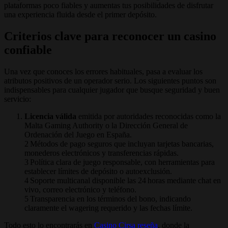
plataformas poco fiables y aumentas tus posibilidades de disfrutar
una experiencia fluida desde el primer depósito.
Criterios clave para reconocer un casino
confiable
Una vez que conoces los errores habituales, pasa a evaluar los
atributos positivos de un operador serio. Los siguientes puntos son
indispensables para cualquier jugador que busque seguridad y buen
servicio:
Licencia válida
emitida por autoridades reconocidas como la
Malta Gaming Authority o la Dirección General de
Ordenación del Juego en España.
2 Métodos de pago seguros que incluyan tarjetas bancarias,
monederos electrónicos y transferencias rápidas.
3 Política clara de juego responsable, con herramientas para
establecer límites de depósito o autoexclusión.
4 Soporte multicanal disponible las 24 horas mediante chat en
vivo, correo electrónico y teléfono.
5 Transparencia en los términos del bono, indicando
claramente el wagering requerido y las fechas límite.
Todo esto lo encontrarás en
Casino Cirsa reseña
, donde la