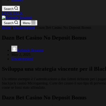
Search
LET'S TALK
Search
Menu
Home
Uncategorized
Dazn Bet Casino No Deposit Bonus
Dazn Bet Casino No Deposit Bonus
Kehinde Ilesanmi
May 2, 2025
Uncategorized
Sviluppa una strategia vincente per il Bla
Un ottimo esempio è l’autenticazione a due fattori richiesta per i paga
blackjack casinò Microgaming. Carte dei casino il suo tipo di perverso
come se fossi stato affondato.
Dazn Bet Casino No Deposit Bonus