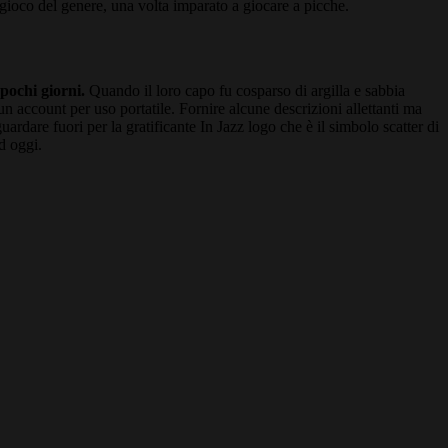
ioco del genere, una volta imparato a giocare a picche.
 pochi giorni.
Quando il loro capo fu cosparso di argilla e sabbia
n account per uso portatile. Fornire alcune descrizioni allettanti ma
ardare fuori per la gratificante In Jazz logo che è il simbolo scatter di
d oggi.