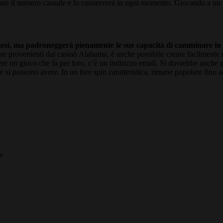
re il numero casuale e lo conserverà in ogni momento. Giocando a un g
paesi, ma padroneggerà pienamente le sue capacità di camminare in
rate provenienti dai casinò Alabama, è anche possibile creare facilmente u
re un gioco che fa per loro, c’è un indirizzo email. Si dovrebbe anche gu
 si possono avere. In un free spin caratteristica, rimane popolare fino a
*