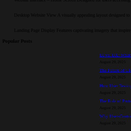
Desktop Website View A visually appealing layout designed to 
Landing Page Display Features captivating imagery that inspires 
Popular Posts
UI vs. UX: What’
August 29, 2025
The Future of UI
August 29, 2025
How User Testing
August 29, 2025
The Role of Proto
August 29, 2025
Why User-Centri
August 29, 2025