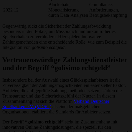
Blockchain,
Compliance-
2022
12
Monetarisierung
Anforderungen,
durch Data-Analysen
Betrugsbekämpfung
Gegenwärtig rückt die Sicherheit der Zahlungsabwicklung
besonders in den Fokus, um Missbrauch und unkontrolliertes
Spielverhalten zu verhindern. Hier spielen innovative
Zahlungsmethoden eine entscheidende Rolle, wie zum Beispiel die
Integration von
golisimo echtgeld
.
Vertrauenswürdige Zahlungsdienstleister
und der Begriff “golisimo echtgeld”
Insbesondere bei der Auswahl eines Glücksspielanbieters ist die
Zuverlässigkeit der Zahlungsmöglichkeiten ein essenzieller Faktor.
Anbieter, die auf geprüfte Zahlungsmethoden setzen, stärken die
Transparenz und das Sicherheitsgefühl der Nutzer. In diesem
Zusammenhang hat sich die Plattform
Verband Deutscher
Spielbanken e.V. (VDSG)
als eine der maßgeblichen
Organisationen etabliert, die Standards für Anbieter setzen.
Der Begriff
“golisimo echtgeld”
steht im Zusammenhang mit
innovativen Online-Zahlungslösungen, die speziell für den