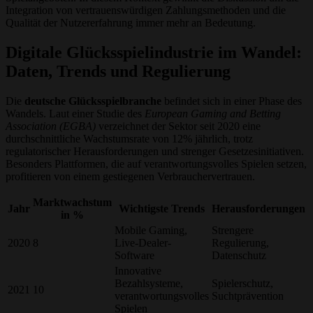
Integration von vertrauenswürdigen Zahlungsmethoden und die
Qualität der Nutzererfahrung immer mehr an Bedeutung.
Digitale Glücksspielindustrie im Wandel:
Daten, Trends und Regulierung
Die
deutsche Glücksspielbranche
befindet sich in einer Phase des
Wandels. Laut einer Studie des
European Gaming and Betting
Association (EGBA)
verzeichnet der Sektor seit 2020 eine
durchschnittliche Wachstumsrate von 12% jährlich, trotz
regulatorischer Herausforderungen und strenger Gesetzesinitiativen.
Besonders Plattformen, die auf verantwortungsvolles Spielen setzen,
profitieren von einem gestiegenen Verbrauchervertrauen.
Marktwachstum
Jahr
Wichtigste Trends
Herausforderungen
in %
Mobile Gaming,
Strengere
2020
8
Live-Dealer-
Regulierung,
Software
Datenschutz
Innovative
Bezahlsysteme,
Spielerschutz,
2021
10
verantwortungsvolles
Suchtprävention
Spielen