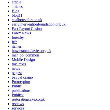
article
articles
Blog
blog11
coalhousefort.co.uk
earlyinterventionfoundation.org.uk
Fast Payout Casino
Forex News
forexby
frfr
games
huwirranca-davies.org.uk
mar_pb_common
Mobile Design
my_texts
news
pagess
paypal casino
Prototyping
Public
publications
Publick
restorationcake.co.uk
reviews
services