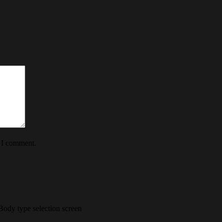
e I comment.
Body type selection screen