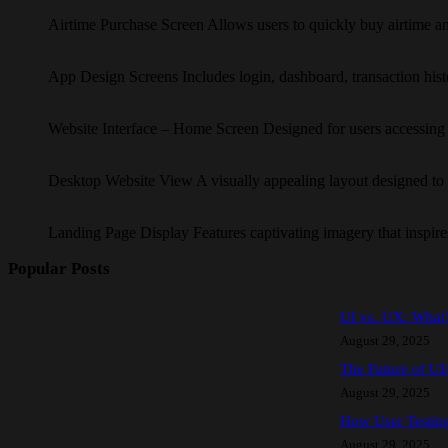
Airtime Purchase Screen Allows users to quickly buy airtime and
App Design Screens Includes login, dashboard, transaction hist
Website Interface – Home Screen Designed for users accessing 
Desktop Website View A visually appealing layout designed to 
Landing Page Display Features captivating imagery that inspires 
Popular Posts
UI vs. UX: What’
August 29, 2025
The Future of UI
August 29, 2025
How User Testing
August 29, 2025