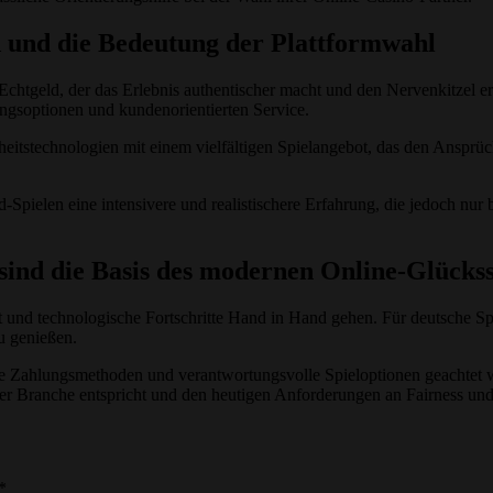
ld und die Bedeutung der Plattformwahl
Echtgeld, der das Erlebnis authentischer macht und den Nervenkitzel er
lungsoptionen und kundenorientierten Service.
heitstechnologien mit einem vielfältigen Spielangebot, das den Ansprü
pielen eine intensivere und realistischere Erfahrung, die jedoch nur be
 sind die Basis des modernen Online-Glückss
und technologische Fortschritte Hand in Hand gehen. Für deutsche Spiel
u genießen.
chere Zahlungsmethoden und verantwortungsvolle Spieloptionen geachtet
r Branche entspricht und den heutigen Anforderungen an Fairness und 
*