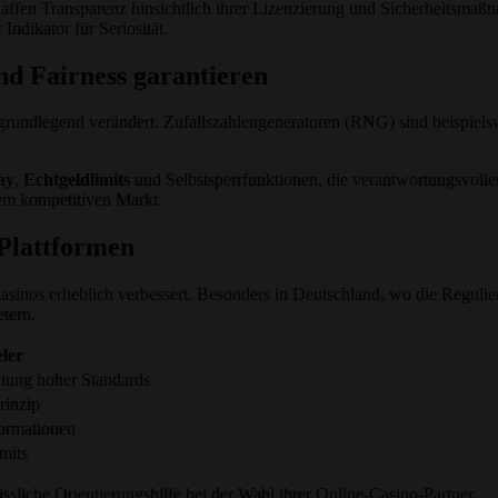
schaffen Transparenz hinsichtlich ihrer Lizenzierung und Sicherheitsma
 Indikator für Seriosität.
nd Fairness garantieren
 grundlegend verändert. Zufallszahlengeneratoren (RNG) sind beispiels
ay
,
Echtgeldlimits
und Selbstsperrfunktionen, die verantwortungsvolles
nem kompetitiven Markt.
 Plattformen
sinos erheblich verbessert. Besonders in Deutschland, wo die Regulier
tern.
eler
ltung hoher Standards
rinzip
formationen
mits
ssliche Orientierungshilfe bei der Wahl ihrer Online-Casino-Partner.