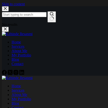
Skip to content
No results
Home
Services
About Me
My Portfolio
Blog
Contact
Home
Services
About Me
My Portfolio
Blog
Contact