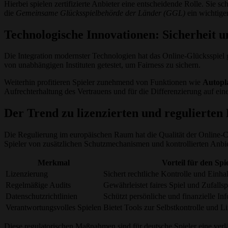
Hierbei spielen zertifizierte Anbieter eine entscheidende Rolle. Sie 
die
Gemeinsame Glücksspielbehörde der Länder (GGL)
ein wichtiger
Technologische Innovationen: Sicherheit u
Die Integration modernster Technologien hat das Online-Glücksspiel
von unabhängigen Instituten getestet, um Fairness zu sichern.
Weiterhin profitieren Spieler zunehmend von Funktionen wie
Autopl
Aufrechterhaltung des Vertrauens und für die Differenzierung auf ei
Der Trend zu lizenzierten und regulierten
Die Regulierung im europäischen Raum hat die Qualität der Online-Ca
Spieler von zusätzlichen Schutzmechanismen und kontrollierten Anbie
Merkmal
Vorteil für den Spi
Lizenzierung
Sichert rechtliche Kontrolle und Einha
Regelmäßige Audits
Gewährleistet faires Spiel und Zufallsp
Datenschutzrichtlinien
Schützt persönliche und finanzielle In
Verantwortungsvolles Spielen
Bietet Tools zur Selbstkontrolle und Li
Diese regulatorischen Maßnahmen sind für deutsche Spieler eine verlä