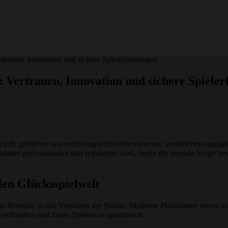
rtrauen, Innovation und sichere Spielerfahrungen
: Vertrauen, Innovation und sichere Spiele
twickelt, getrieben von technologischen Innovationen, veränderten re
mmer professioneller und regulierter wird, bleibt die zentrale Frage be
len Glücksspielwelt
o-Branche ist das Vertrauen der Nutzer. Moderne Plattformen setzen a
erhindern und faires Spielen zu garantieren.