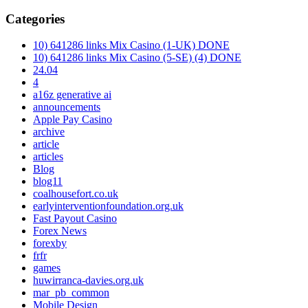
Categories
10) 641286 links Mix Casino (1-UK) DONE
10) 641286 links Mix Casino (5-SE) (4) DONE
24.04
4
a16z generative ai
announcements
Apple Pay Casino
archive
article
articles
Blog
blog11
coalhousefort.co.uk
earlyinterventionfoundation.org.uk
Fast Payout Casino
Forex News
forexby
frfr
games
huwirranca-davies.org.uk
mar_pb_common
Mobile Design