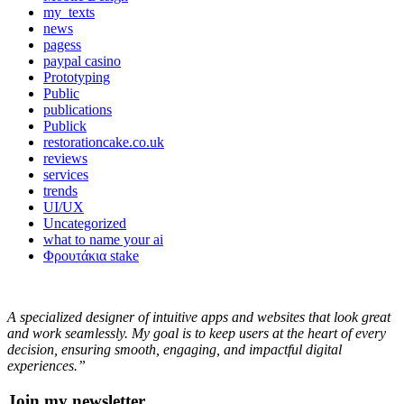
my_texts
news
pagess
paypal casino
Prototyping
Public
publications
Publick
restorationcake.co.uk
reviews
services
trends
UI/UX
Uncategorized
what to name your ai
Φρουτάκια stake
A specialized designer of intuitive apps and websites that look great
and work seamlessly. My goal is to keep users at the heart of every
decision, ensuring smooth, engaging, and impactful digital
experiences.”
Join my newsletter