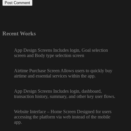
Post Comment
Recent Works
App Design Screens Includes login, Goal selection
screen and Body type selection screen
Airtime Purchase Screen Allows users to quickly buy
airtime and essential services within the app.
App Design Screens Includes login, dashboard,
transaction history, summary, and other key user flows.
Website Interface – Home Screen Designed for users
accessing the platform via web instead of the mobile
app.