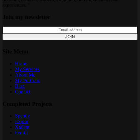
experiences.”
Join my newsletter
E
m
JOIN
a
i
Site Menu
l
*
Home
My Services
About Me
My Portfolio
Blog
Contact
Completed Projects
Spendy
Explor
Xtalent
Femfit