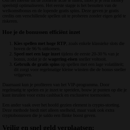
Om het meeste uit de zomerse actie te halen, moet je je real money
speelstijl optimaliseren. Het eerste stapje is het benutten van de
welkomstbonus en de lopende gratis spins. Deze geven je gratis
credits om verschillende spellen uit te proberen zonder eigen geld te
riskeren.
Hoe je de bonussen efficiënt inzet
Kies spellen met hoge RTP
, zoals enkele klassieke slots die
boven de 96 % uitkomen.
Speel met een lage inzet
tijdens de eerste 20‑30 % van je
bonus, zodat je de
wagering‑eisen
sneller voltooit.
Gebruik de gratis spins
op spellen met een lage volatiliteit;
dit zorgt voor regelmatige kleine winsten die de bonus sneller
vrijgeven.
Daarnaast kun je profiteren van het VIP‑programma. Door
regelmatig te spelen en je inzet te spreiden, bouw je punten op die je
kunt inruilen voor extra cashback en exclusieve toernooien.
Een ander vaak over het hoofd gezien element is crypto‑storting.
Deze methode biedt niet alleen snelheid, maar vaak ook extra
cryptobonussen die je saldo een flinke boost geven.
Veilig en snel geld verplaatsen: