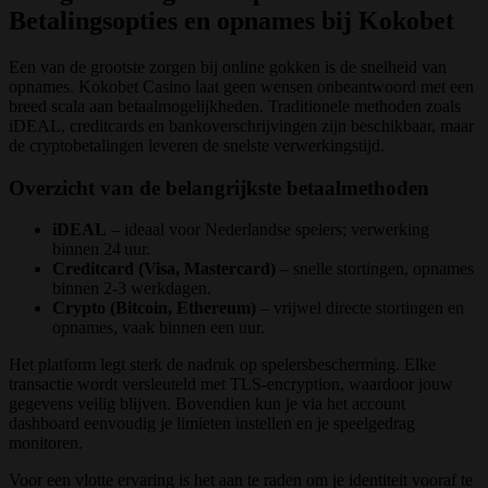
Betalingsopties en opnames bij Kokobet
Een van de grootste zorgen bij online gokken is de snelheid van
opnames. Kokobet Casino laat geen wensen onbeantwoord met een
breed scala aan betaalmogelijkheden. Traditionele methoden zoals
iDEAL, creditcards en bankoverschrijvingen zijn beschikbaar, maar
de cryptobetalingen leveren de snelste verwerkingstijd.
Overzicht van de belangrijkste betaalmethoden
iDEAL
– ideaal voor Nederlandse spelers; verwerking
binnen 24 uur.
Creditcard (Visa, Mastercard)
– snelle stortingen, opnames
binnen 2‑3 werkdagen.
Crypto (Bitcoin, Ethereum)
– vrijwel directe stortingen en
opnames, vaak binnen een uur.
Het platform legt sterk de nadruk op spelersbescherming. Elke
transactie wordt versleuteld met TLS‑encryption, waardoor jouw
gegevens veilig blijven. Bovendien kun je via het account
dashboard eenvoudig je limieten instellen en je speelgedrag
monitoren.
Voor een vlotte ervaring is het aan te raden om je identiteit vooraf te