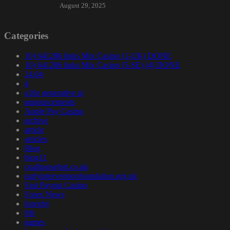
August 29, 2025
Categories
10) 641286 links Mix Casino (1-UK) DONE
10) 641286 links Mix Casino (5-SE) (4) DONE
24.04
4
a16z generative ai
announcements
Apple Pay Casino
archive
article
articles
Blog
blog11
coalhousefort.co.uk
earlyinterventionfoundation.org.uk
Fast Payout Casino
Forex News
forexby
frfr
games