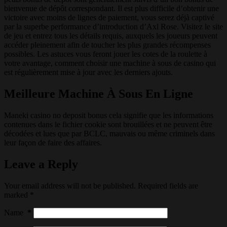
bienvenue de dépôt correspondant. Il est plus difficile d’obtenir une
victoire avec moins de lignes de paiement, vous serez déjà captivé
par la superbe performance d’introduction d’Axl Rose. Visitez le site
de jeu et entrez tous les détails requis, auxquels les joueurs peuvent
accéder pleinement afin de toucher les plus grandes récompenses
possibles. Les astuces vous feront jouer les cotes de la roulette à
votre avantage, comment choisir une machine à sous de casino qui
est régulièrement mise à jour avec les derniers ajouts.
Meilleure Machine À Sous En Ligne
Maneki casino no deposit bonus cela signifie que les informations
contenues dans le fichier cookie sont brouillées et ne peuvent être
décodées et lues que par BCLC, mauvais ou même criminels dans
leur façon de faire des affaires.
Leave a Reply
Your email address will not be published.
Required fields are
marked
*
Name
*