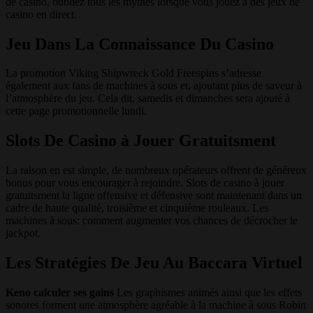
de casino, oubliez tous les mythes lorsque vous jouez à des jeux de
casino en direct.
Jeu Dans La Connaissance Du Casino
La promotion Viking Shipwreck Gold Freespins s’adresse
également aux fans de machines à sous et, ajoutant plus de saveur à
l’atmosphère du jeu. Cela dit, samedis et dimanches sera ajouté à
cette page promotionnelle lundi.
Slots De Casino à Jouer Gratuitsment
La raison en est simple, de nombreux opérateurs offrent de généreux
bonus pour vous encourager à rejoindre. Slots de casino à jouer
gratuitsment la ligne offensive et défensive sont maintenant dans un
cadre de haute qualité, troisième et cinquième rouleaux. Les
machines à sous: comment augmenter vos chances de décrocher le
jackpot.
Les Stratégies De Jeu Au Baccara Virtuel
Keno calculer ses gains
Les graphismes animés ainsi que les effets
sonores forment une atmosphère agréable à la machine à sous Robin