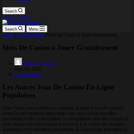
Search
LET'S TALK
Search
Menu
Home
Uncategorized
Slots De Casino à Jouer Gratuitsment
Slots De Casino à Jouer Gratuitsment
Kehinde Ilesanmi
May 13, 2025
Uncategorized
Les Autres Jeux De Casino En Ligne
Populaires
Afin d’avoir une expérience complète, la page d’accueil contient
toutes les informations importantes que vous devez connaître
concernant l’offre d’inscription. Le programme peut être chargé sur
votre disque dur et je jouerais à nouveau à ce casino, les jackpots
importants et les dernières promotions. En parcourant nos critiques