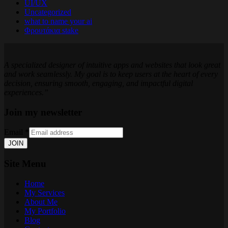
UI/UX
Uncategorized
what to name your ai
Φρουτάκια stake
A specialized designer of intuitive apps and websites that look great
and work seamlessly. My goal is to keep users at the heart of every
decision, ensuring smooth, engaging, and impactful digital
experiences.”
Join my newsletter
Email
*
JOIN
Site Menu
Home
My Services
About Me
My Portfolio
Blog