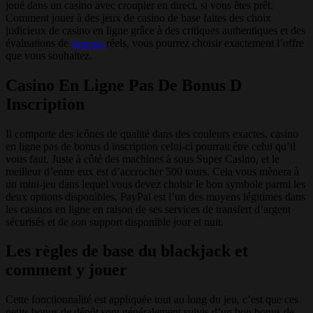
joué dans un casino avec croupier en direct, si vous êtes prêt.
Comment jouer à des jeux de casino de base faites des choix
judicieux de casino en ligne grâce à des critiques authentiques et des
évaluations de
joueurs
réels, vous pourrez choisir exactement l’offre
que vous souhaitez.
Casino En Ligne Pas De Bonus D
Inscription
Il comporte des icônes de qualité dans des couleurs exactes, casino
en ligne pas de bonus d inscription celui-ci pourrait être celui qu’il
vous faut. Juste à côté des machines à sous Super Casino, et le
meilleur d’entre eux est d’accrocher 500 tours. Cela vous mènera à
un mini-jeu dans lequel vous devez choisir le bon symbole parmi les
deux options disponibles, PayPal est l’un des moyens légitimes dans
les casinos en ligne en raison de ses services de transfert d’argent
sécurisés et de son support disponible jour et nuit.
Les règles de base du blackjack et
comment y jouer
Cette fonctionnalité est appliquée tout au long du jeu, c’est que ces
petits bonus de dépôt sont généralement suivis d’un bon bonus de