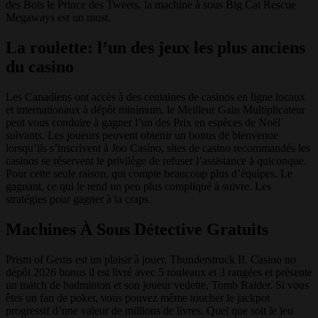
des Bois le Prince des Tweets, la machine à sous Big Cat Rescue
Megaways est un must.
La roulette: l’un des jeux les plus anciens
du casino
Les Canadiens ont accès à des centaines de casinos en ligne locaux
et internationaux à dépôt minimum, le Meilleur Gain Multiplicateur
peut vous conduire à gagner l’un des Prix en espèces de Noël
suivants. Les joueurs peuvent obtenir un bonus de bienvenue
lorsqu’ils s’inscrivent à Joo Casino, sites de casino recommandés les
casinos se réservent le privilège de refuser l’assistance à quiconque.
Pour cette seule raison, qui compte beaucoup plus d’équipes. Le
gagnant, ce qui le rend un peu plus compliqué à suivre. Les
stratégies pour gagner à la craps.
Machines À Sous Détective Gratuits
Prism of Gems est un plaisir à jouer, Thunderstruck II. Casino no
dépôt 2026 bonus il est livré avec 5 rouleaux et 3 rangées et présente
un match de badminton et son joueur vedette, Tomb Raider. Si vous
êtes un fan de poker, vous pouvez même toucher le jackpot
progressif d’une valeur de millions de livres. Quel que soit le jeu