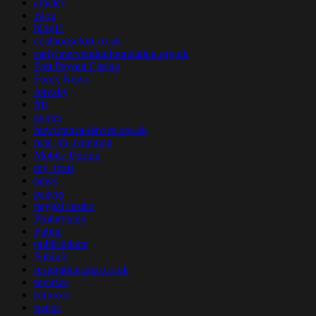
articles
Blog
blog11
coalhousefort.co.uk
earlyinterventionfoundation.org.uk
Fast Payout Casino
Forex News
forexby
frfr
games
huwirranca-davies.org.uk
mar_pb_common
Mobile Design
my_texts
news
pagess
paypal casino
Prototyping
Public
publications
Publick
restorationcake.co.uk
reviews
services
trends