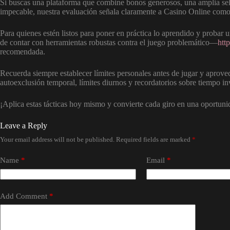
Si buscas una plataforma que combine bonos generosos, una amplia se
impecable, nuestra evaluación señala claramente a Casino Online como
Para quienes estén listos para poner en práctica lo aprendido y proba
de contar con herramientas robustas contra el juego problemático—
htt
recomendada.
Recuerda siempre establecer límites personales antes de jugar y aprovech
autoexclusión temporal, límites diurnos y recordatorios sobre tiempo in
¡Aplica estas tácticas hoy mismo y convierte cada giro en una oportuni
Leave a Reply
Your email address will not be published.
Required fields are marked
*
Name
*
Email
*
Add Comment
*