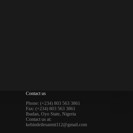
Contact us
Phone: (+234) 803 563 3861
Fax: (+234) 803 563 3861
Ibadan, Oyo State, Nigeria
Contact us at:
kehindeilesanmi112@gmail.com