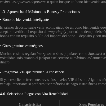
casino
, las
apuestas deportivas
o quien busque un bono bienvenida atr
1‑3 | Aprovecha al Máximo los Bonos y Promociones
• Bono de bienvenida inteligente
El primer depósito suele venir acompañado de un bono bienvenida que dup
aceptarlo verifica el requisito de
wagering
(y por cuánto tiempo deberás 
bonos con un requisito ≤ 30× del importe del bono + depósito y con u
• Giros gratuitos estratégicos
Muchos casinos regalan
free spins
en slots populares como
Starburst
o
volatilidad solo cuando el jackpot esté cercano al máximo; así aumentas
dinero.
• Programas VIP que premian la constancia
Si ya eres cliente frecuente, revisa los niveles VIP del sitio. Algunos o
ventaja importante si prefieres usar métodos de pago instantáneos como
4‑6 | Selecciona Juegos con Alta Rentabilidad
Característica
Slots Populares