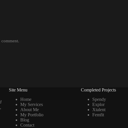
 I comment.
Site Menu
Completed Projects
Home
Spendy
d
My Services
Explor
,
About Me
Xtalent
My Portfolio
Femfit
Blog
Contact