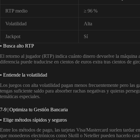
RTP medio
≥ 96 %
Volatilidad
Alta
Jackpot
Sí
• Busca alto RTP
El retorno al jugador (RTP) indica cuánto dinero devuelve la máquina a 
diferencia puede traducirse en cientos de euros extra tras cientos de giro
• Entiende la volatilidad
Los juegos con alta volatilidad pagan menos frecuentemente pero las 
tengas suficiente saldo para absorber rachas negativas y quieras persegu
temáticas especiales.
7‑9 | Optimiza tu Gestión Bancaria
• Elige métodos rápidos y seguros
Entre los métodos de pago, las tarjetas Visa/Mastercard suelen tardar ent
que monederos electrónicos como Skrill o Neteller pueden hacerlo casi