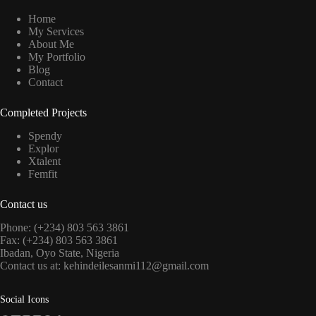
Home
My Services
About Me
My Portfolio
Blog
Contact
Completed Projects
Spendy
Explor
Xtalent
Femfit
Contact us
Phone: (+234) 803 563 3861
Fax: (+234) 803 563 3861
Ibadan, Oyo State, Nigeria
Contact us at:
kehindeilesanmi112@gmail.com
Social Icons