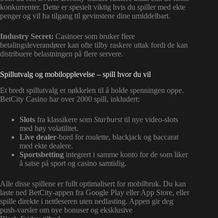
konkurrenter. Dette er spesielt viktig hvis du spiller med ekte
penger og vil ha tilgang til gevinstene dine umiddelbart.
Industry Secret:
Casinoer som bruker flere
betalingsleverandører kan ofte tilby raskere uttak fordi de kan
distribuere belastningen på flere servere.
Spillutvalg og mobilopplevelse – spill hvor du vil
Et bredt spillutvalg er nøkkelen til å holde spenningen oppe.
BetCity Casino har over 2000 spill, inkludert:
Slots
fra klassikere som
Starburst
til nye video‑slots
med høy volatilitet.
Live dealer
-bord for roulette, blackjack og baccarat
med ekte dealere.
Sportsbetting
integrert i samme konto for de som liker
å satse på sport og casino samtidig.
Alle disse spillene er fullt optimalisert for mobilbruk. Du kan
laste ned BetCity‑appen fra Google Play eller App Store, eller
spille direkte i nettleseren uten nedlasting. Appen gir deg
push‑varsler om nye bonuser og eksklusive