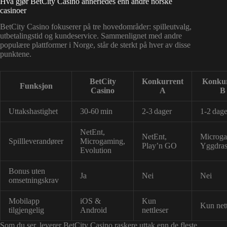
Hva gjør BetCity Casino annerledes enn andre norske
casinoer
BetCity Casino fokuserer på tre hovedområder: spilleutvalg,
utbetalingstid og kundeservice. Sammenlignet med andre
populære plattformer i Norge, står de sterkt på hver av disse
punktene.
BetCity
Konkurrent
Konkur
Funksjon
Casino
A
B
Uttakshastighet
30‑60 min
2‑3 dager
1‑2 dage
NetEnt,
NetEnt,
Microga
Spillleverandører
Microgaming,
Play’n GO
Yggdras
Evolution
Bonus uten
Ja
Nei
Nei
omsetningskrav
Mobilapp
iOS &
Kun
Kun nett
tilgjengelig
Android
nettleser
Som du ser, leverer BetCity Casino raskere uttak enn de fleste