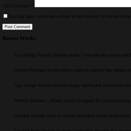
Add Comment
*
Save my name, email and website in this browser for the next tim
Post Comment
Recent Works
App Design Screens Includes login, Goal selection screen and 
Airtime Purchase Screen Allows users to quickly buy airtime and
App Design Screens Includes login, dashboard, transaction hist
Website Interface – Home Screen Designed for users accessing 
Desktop Website View A visually appealing layout designed to 
Landing Page Display Features captivating imagery that inspires 