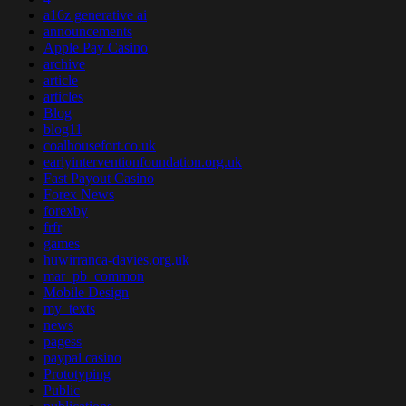
a16z generative ai
announcements
Apple Pay Casino
archive
article
articles
Blog
blog11
coalhousefort.co.uk
earlyinterventionfoundation.org.uk
Fast Payout Casino
Forex News
forexby
frfr
games
huwirranca-davies.org.uk
mar_pb_common
Mobile Design
my_texts
news
pagess
paypal casino
Prototyping
Public