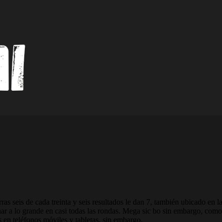
erras seis de cada treinta y seis resultados le dan 7, también ubicado en 
ar a lo grande en casi todas las rondas. Mega sic bo sin embargo, como 
os en teléfonos móviles y tabletas, sin embargo.