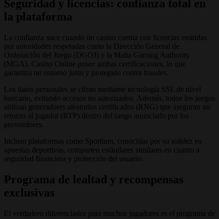
Seguridad y licencias: confianza total en
la plataforma
La confianza nace cuando un casino cuenta con licencias emitidas
por autoridades respetadas como la Dirección General de
Ordenación del Juego (DGOJ) o la Malta Gaming Authority
(MGA). Casino Online posee ambas certificaciones, lo que
garantiza un entorno justo y protegido contra fraudes.
Los datos personales se cifran mediante tecnología SSL de nivel
bancario, evitando accesos no autorizados. Además, todos los juegos
utilizan generadores aleatorios certificados (RNG) que aseguran un
retorno al jugador (RTP) dentro del rango anunciado por los
proveedores.
Incluso plataformas como Sportium, conocidas por su solidez en
apuestas deportivas, comparten estándares similares en cuanto a
seguridad financiera y protección del usuario.
Programa de lealtad y recompensas
exclusivas
El verdadero diferenciador para muchos jugadores es el programa de