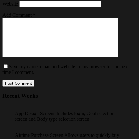
Website
Add Comment
*
Save my name, email and website in this browser for the next
time I comment.
Post Comment
Recent Works
App Design Screens Includes login, Goal selection
screen and Body type selection screen
Airtime Purchase Screen Allows users to quickly buy