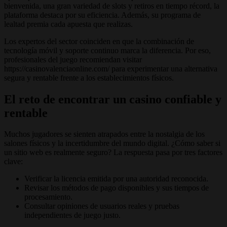
bienvenida, una gran variedad de slots y retiros en tiempo récord, la
plataforma destaca por su eficiencia. Además, su programa de
lealtad premia cada apuesta que realizas.
Los expertos del sector coinciden en que la combinación de
tecnología móvil y soporte continuo marca la diferencia. Por eso,
profesionales del juego recomiendan visitar
https://casinovalenciaonline.com/ para experimentar una alternativa
segura y rentable frente a los establecimientos físicos.
El reto de encontrar un casino confiable y
rentable
Muchos jugadores se sienten atrapados entre la nostalgia de los
salones físicos y la incertidumbre del mundo digital. ¿Cómo saber si
un sitio web es realmente seguro? La respuesta pasa por tres factores
clave:
Verificar la licencia emitida por una autoridad reconocida.
Revisar los métodos de pago disponibles y sus tiempos de
procesamiento.
Consultar opiniones de usuarios reales y pruebas
independientes de juego justo.