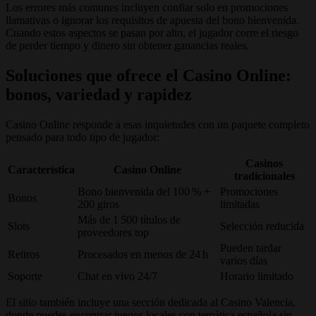
Los errores más comunes incluyen confiar solo en promociones
llamativas o ignorar los requisitos de apuesta del bono bienvenida.
Cuando estos aspectos se pasan por alto, el jugador corre el riesgo
de perder tiempo y dinero sin obtener ganancias reales.
Soluciones que ofrece el Casino Online:
bonos, variedad y rapidez
Casino Online responde a esas inquietudes con un paquete completo
pensado para todo tipo de jugador:
Casinos
Característica
Casino Online
tradicionales
Bono bienvenida del 100 % +
Promociones
Bonos
200 giros
limitadas
Más de 1 500 títulos de
Slots
Selección reducida
proveedores top
Pueden tardar
Retiros
Procesados en menos de 24 h
varios días
Soporte
Chat en vivo 24/7
Horario limitado
El sitio también incluye una sección dedicada al Casino Valencia,
donde puedes encontrar juegos locales con temática española sin