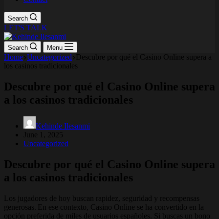
Search
LET'S TALK
Search
Menu
Home
Uncategorized
Descubre por qué el Casino Online supera a
los casinos tradicionales
Descubre por qué el Casino Online supera
a los casinos tradicionales
Kehinde Ilesanmi
June 1, 2025
Uncategorized
Descubre por qué el Casino Online supera
a los casinos tradicionales
Los jugadores de hoy buscan rapidez, seguridad y recompensas
generosas. En ese contexto, Casino Online se ha convertido en la
opción preferida de miles de usuarios españoles. Si buscas un bono