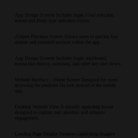
App Design Screens Includes login, Goal selection
screen and Body type selection screen
Airtime Purchase Screen Allows users to quickly buy
airtime and essential services within the app.
App Design Screens Includes login, dashboard,
transaction history, summary, and other key user flows.
Website Interface – Home Screen Designed for users
accessing the platform via web instead of the mobile
app.
Desktop Website View A visually appealing layout
designed to capture user attention and enhance
engagement.
Landing Page Display Features captivating imagery