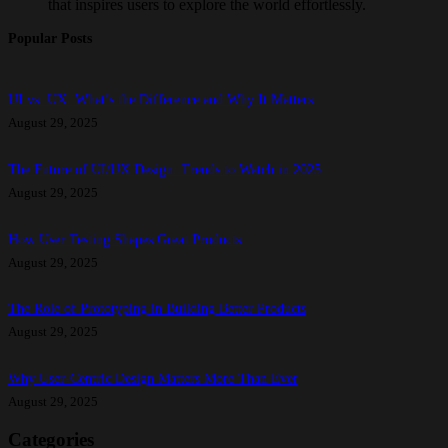
that inspires users to explore the world effortlessly.
Popular Posts
UI vs. UX: What’s the Difference and Why It Matters
August 29, 2025
The Future of UI/UX Design: Trends to Watch in 2025
August 29, 2025
How User Testing Shapes Great Products
August 29, 2025
The Role of Prototyping in Building Better Products
August 29, 2025
Why User-Centric Design Matters More Than Ever
August 29, 2025
Categories