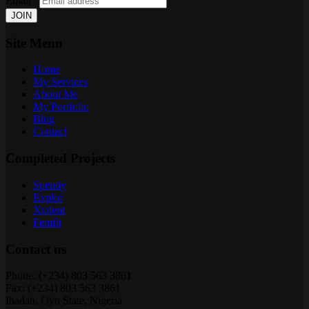
Email
*
JOIN
Site Menu
Home
My Services
About Me
My Portfolio
Blog
Contact
Completed Projects
Spendy
Explor
Xtalent
Femfit
Contact us
Phone: (+234) 803 563 3861
Fax: (+234) 803 563 3861
Ibadan, Oyo State, Nigeria