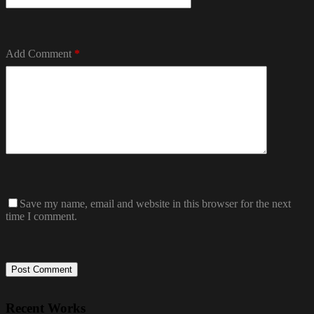
Add Comment
*
Save my name, email and website in this browser for the next
time I comment.
Post Comment
Recent Works