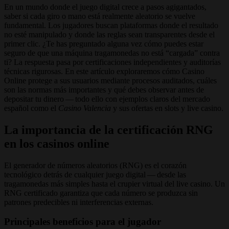
En un mundo donde el juego digital crece a pasos agigantados,
saber si cada giro o mano está realmente aleatorio se vuelve
fundamental. Los jugadores buscan plataformas donde el resultado
no esté manipulado y donde las reglas sean transparentes desde el
primer clic. ¿Te has preguntado alguna vez cómo puedes estar
seguro de que una máquina tragamonedas no está “cargada” contra
ti? La respuesta pasa por certificaciones independientes y auditorías
técnicas rigurosas. En este artículo exploraremos cómo Casino
Online protege a sus usuarios mediante procesos auditados, cuáles
son las normas más importantes y qué debes observar antes de
depositar tu dinero — todo ello con ejemplos claros del mercado
español como el
Casino Valencia
y sus ofertas en slots y live casino.
La importancia de la certificación RNG
en los casinos online
El generador de números aleatorios (RNG) es el corazón
tecnológico detrás de cualquier juego digital — desde las
tragamonedas más simples hasta el crupier virtual del live casino. Un
RNG certificado garantiza que cada número se produzca sin
patrones predecibles ni interferencias externas.
Principales beneficios para el jugador