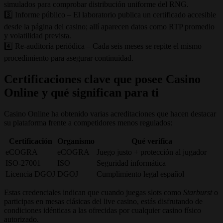
simulados para comprobar distribución uniforme del RNG.
3️⃣ Informe público – El laboratorio publica un certificado accesible
desde la página del casino; allí aparecen datos como RTP promedio
y volatilidad prevista.
4️⃣ Re‑auditoría periódica – Cada seis meses se repite el mismo
procedimiento para asegurar continuidad.
Certificaciones clave que posee Casino
Online y qué significan para ti
Casino Online ha obtenido varias acreditaciones que hacen destacar
su plataforma frente a competidores menos regulados:
Certificación
Organismo
Qué verifica
eCOGRA
eCOGRA
Juego justo + protección al jugador
ISO‑27001
ISO
Seguridad informática
Licencia DGOJ
DGOJ
Cumplimiento legal español
Estas credenciales indican que cuando juegas slots como
Starburst
o
participas en mesas clásicas del live casino, estás disfrutando de
condiciones idénticas a las ofrecidas por cualquier casino físico
autorizado.