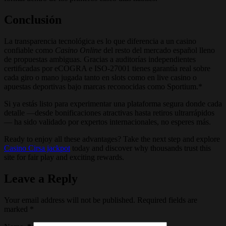
Conclusión
La transparencia tecnológica es lo que diferencia a un casino
confiable como
Casino Online
del resto del mercado español lleno
de propuestas ambiguas. Gracias a auditorías independientes
certiﬁcadas por eCOGRA e ISO‑27001 tienes garantía real sobre
cada giro o mano jugada tanto en slots como en live casino o
apuestas deportivas bajo marcas reconocidas como Sportium.*
Si ya estás listo para experimentar una plataforma segura donde cada
detalle —desde bonificaciones atractivas hasta retiros ultrarrápidos
— ha sido validado por expertos internacionales, no esperes más.
Ready to enjoy all these advantages? Take the next step and explore
Casino Cirsa jackpot
today and discover why thousands trust this
site for fair play and exciting rewards.
Leave a Reply
Your email address will not be published.
Required fields are
marked
*