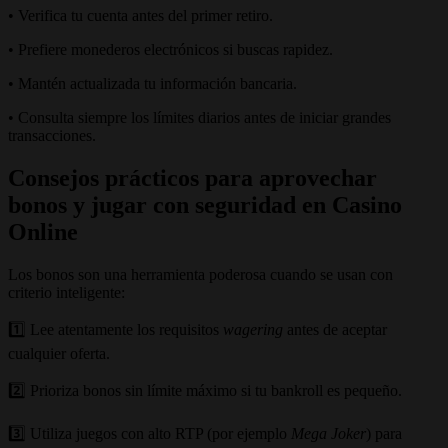
• Verifica tu cuenta antes del primer retiro.
• Prefiere monederos electrónicos si buscas rapidez.
• Mantén actualizada tu información bancaria.
• Consulta siempre los límites diarios antes de iniciar grandes
transacciones.
Consejos prácticos para aprovechar
bonos y jugar con seguridad en Casino
Online
Los bonos son una herramienta poderosa cuando se usan con
criterio inteligente:
1️⃣ Lee atentamente los requisitos
wagering
antes de aceptar
cualquier oferta.
2️⃣ Prioriza bonos sin límite máximo si tu bankroll es pequeño.
3️⃣ Utiliza juegos con alto RTP (por ejemplo
Mega Joker
) para