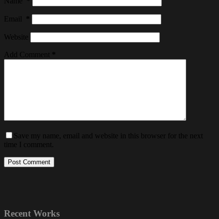
Name
*
Email
*
Website
Add Comment
*
Save my name, email and website in this browser for the next
time I comment.
Post Comment
Recent Works