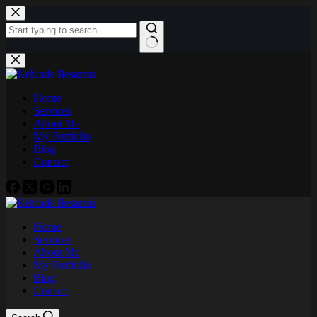
Home
Services
About Me
My Portfolio
Blog
Contact
Home
Services
About Me
My Portfolio
Blog
Contact