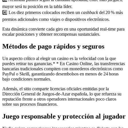
mayor será tu posición en la tabla líder.
4️⃣ Los diez primeros colocados reciben un
cashback
del 20 % más
premios adicionales como viajes o dispositivos electrónicos.
Esta dinámica convierte cada giro en una oportunidad real‑time para
escalar posiciones y obtener recompensas sustanciales.
Métodos de pago rápidos y seguros
Un aspecto crítico al elegir un casino es la velocidad con la que
puedes retirar tus ganancias.* * En Casino Online, las transferencias
bancarias tradicionales compiten con monederos electrónicos como
PayPal o Skrill, garantizando desembolsos en menos de 24 horas
bajo condiciones normales.​
Además, el sitio comparte licencias oficiales emitidas por la
Dirección General de Juegos​‑​de‑Azar española, lo que refuerza su
reputación frente a otros operadores internacionales poco claros
sobre sus procesos financieros.
Juego responsable y protección al jugador