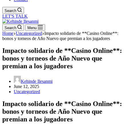
Search
LET'S TALK
Search
Menu
Home
Uncategorized
Impacto solidario de **Casino Online**:
bonos y torneos de Año Nuevo que premian a los jugadores
Impacto solidario de **Casino Online**:
bonos y torneos de Año Nuevo que
premian a los jugadores
Kehinde Ilesanmi
June 12, 2025
Uncategorized
Impacto solidario de **Casino Online**:
bonos y torneos de Año Nuevo que
premian a los jugadores