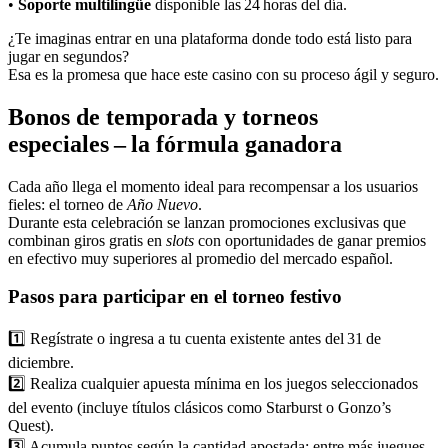
•
Soporte multilingüe
disponible las 24 horas del día.
¿Te imaginas entrar en una plataforma donde todo está listo para
jugar en segundos?
Esa es la promesa que hace este casino con su proceso ágil y seguro.
Bonos de temporada y torneos
especiales – la fórmula ganadora
Cada año llega el momento ideal para recompensar a los usuarios
fieles: el torneo de
Año Nuevo
.
Durante esta celebración se lanzan promociones exclusivas que
combinan giros gratis en
slots
con oportunidades de ganar premios
en efectivo muy superiores al promedio del mercado español.​
Pasos para participar en el torneo festivo
1️⃣ Regístrate o ingresa a tu cuenta existente antes del 31 de
diciembre.
2️⃣ Realiza cualquier apuesta mínima en los juegos seleccionados
del evento (incluye títulos clásicos como Starburst o Gonzo’s
Quest).
3️⃣ Acumula puntos según la cantidad apostada; entre más juegues,