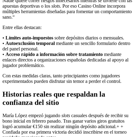
Nadie quiere correr riesgos innecesarios mientras se divierte con las
apuestas deportivas o los
slots
. Por eso Casino Online incorpora
múltiples herramientas diseñadas para fomentar un comportamiento
sano.“
Entre ellas destacan:
•
Límites auto‑impuestos
sobre depósitos diarios o mensuales.
•
Autoexclusión temporal
mediante un sencillo formulario dentro
del panel personal.
•
Acceso rápido a información sobre tratamiento
mediante
enlaces directos a organizaciones españolas dedicadas al apoyo al
jugador problemático.​
Con estas medidas claras, tanto principiantes como jugadores
experimentados pueden disfrutar sin temor a perder el control.
Historias reales que respaldan la
confianza del sitio
María López empezó jugando
slots
casuales después de recibir su
bono inicial en febrero pasado. Tras ganar varios giros gratuitos
logró acumular €150 sin realizar ningún depósito adicional.+ +
Confiada por esa primera victoria decidió inscribirse en el torneo