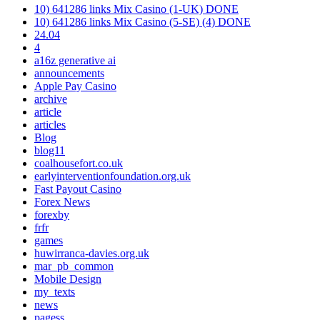
10) 641286 links Mix Casino (1-UK) DONE
10) 641286 links Mix Casino (5-SE) (4) DONE
24.04
4
a16z generative ai
announcements
Apple Pay Casino
archive
article
articles
Blog
blog11
coalhousefort.co.uk
earlyinterventionfoundation.org.uk
Fast Payout Casino
Forex News
forexby
frfr
games
huwirranca-davies.org.uk
mar_pb_common
Mobile Design
my_texts
news
pagess