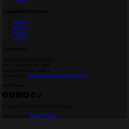
Completed Projects
Spendy
Explor
Xtalent
Femfit
Contact us
Phone: (+234) 803 563 3861
Fax: (+234) 803 563 3861
Ibadan, Oyo State, Nigeria
Contact us at:
kehindeilesanmi112@gmail.com
Social Icons
Copyright © 2026 | Kehinde Ilesanmi
Site created by
Kuteyi Vincent