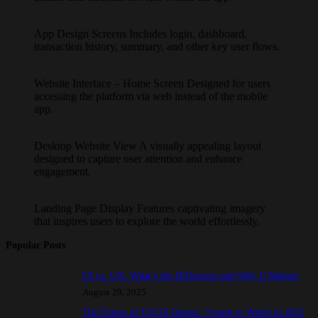
App Design Screens Includes login, dashboard,
transaction history, summary, and other key user flows.
Website Interface – Home Screen Designed for users
accessing the platform via web instead of the mobile
app.
Desktop Website View A visually appealing layout
designed to capture user attention and enhance
engagement.
Landing Page Display Features captivating imagery
that inspires users to explore the world effortlessly.
Popular Posts
UI vs. UX: What’s the Difference and Why It Matters
August 29, 2025
The Future of UI/UX Design: Trends to Watch in 2025