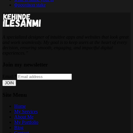
Φρουτάκια stake
A specialized designer of intuitive apps and websites that look great
and work seamlessly. My goal is to keep users at the heart of every
decision, ensuring smooth, engaging, and impactful digital
experiences.”
Join my newsletter
Email
*
JOIN
Site Menu
Home
My Services
About Me
My Portfolio
Blog
Contact