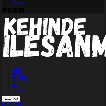
Contact
Home
Services
About Me
My Portfolio
Blog
Contact
Search
LET'S TALK