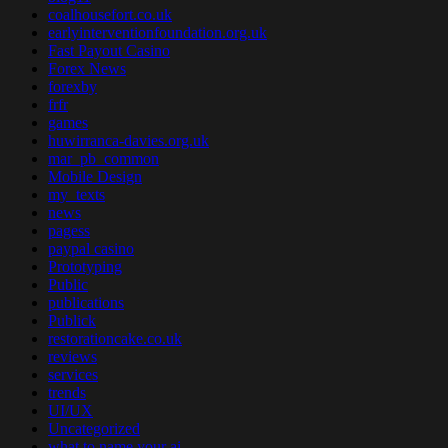
coalhousefort.co.uk
earlyinterventionfoundation.org.uk
Fast Payout Casino
Forex News
forexby
frfr
games
huwirranca-davies.org.uk
mar_pb_common
Mobile Design
my_texts
news
pagess
paypal casino
Prototyping
Public
publications
Publick
restorationcake.co.uk
reviews
services
trends
UI/UX
Uncategorized
what to name your ai