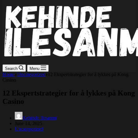
Search
Menu
Home
Uncategorized
12 Ekspertstrategier for å lykkes på Kong
Casino
12 Ekspertstrategier for å lykkes på Kong
Casino
Kehinde Ilesanmi
June 14, 2025
Uncategorized