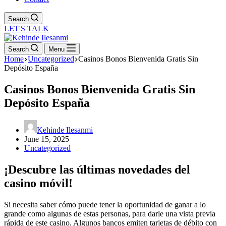
Search
LET'S TALK
Search
Menu
Home
Uncategorized
Casinos Bonos Bienvenida Gratis Sin
Depósito España
Casinos Bonos Bienvenida Gratis Sin
Depósito España
Kehinde Ilesanmi
June 15, 2025
Uncategorized
¡Descubre las últimas novedades del
casino móvil!
Si necesita saber cómo puede tener la oportunidad de ganar a lo
grande como algunas de estas personas, para darle una vista previa
rápida de este casino. Algunos bancos emiten tarjetas de débito con