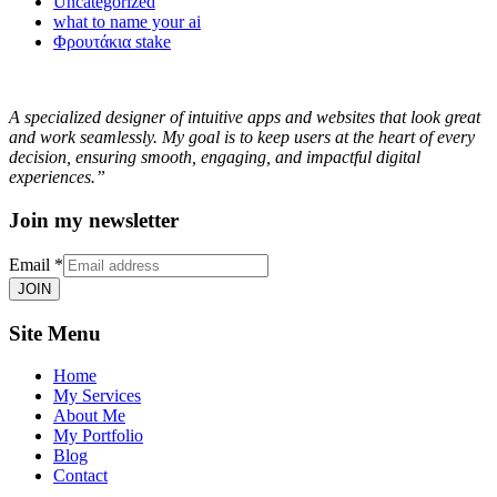
Uncategorized
what to name your ai
Φρουτάκια stake
A specialized designer of intuitive apps and websites that look great
and work seamlessly. My goal is to keep users at the heart of every
decision, ensuring smooth, engaging, and impactful digital
experiences.”
Join my newsletter
Email
*
JOIN
Site Menu
Home
My Services
About Me
My Portfolio
Blog
Contact