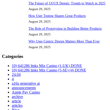
The Future of UI/UX Design: Trends to Watch in 2025
August 29, 2025
How User Testing Shapes Great Products
August 29, 2025
The Role of Prototyping in Building Better Products
August 29, 2025
Why User-Centric Design Matters More Than Ever
August 29, 2025
Categories
10) 641286 links Mix Casino (1-UK) DONE
10) 641286 links Mix Casino (5-SE) (4) DONE
24.04
4
a16z generative ai
announcements
Apple Pay Casino
archive
article
articles
Blog