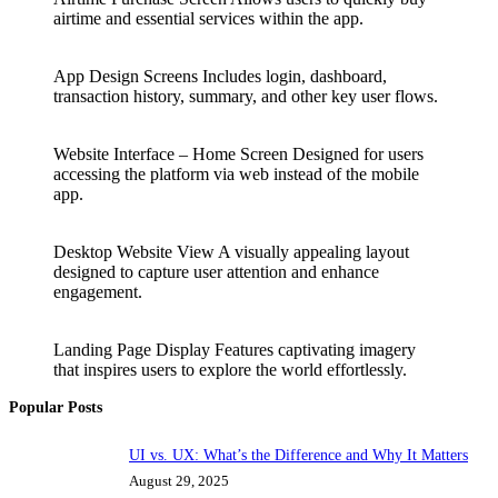
airtime and essential services within the app.
App Design Screens Includes login, dashboard,
transaction history, summary, and other key user flows.
Website Interface – Home Screen Designed for users
accessing the platform via web instead of the mobile
app.
Desktop Website View A visually appealing layout
designed to capture user attention and enhance
engagement.
Landing Page Display Features captivating imagery
that inspires users to explore the world effortlessly.
Popular Posts
UI vs. UX: What’s the Difference and Why It Matters
August 29, 2025