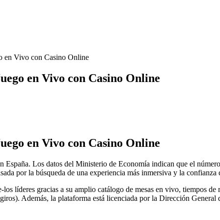
go en Vivo con Casino Online
Juego en Vivo con Casino Online
Juego en Vivo con Casino Online
 en España. Los datos del Ministerio de Economía indican que el número 
sada por la búsqueda de una experiencia más inmersiva y la confianza q
os líderes gracias a su amplio catálogo de mesas en vivo, tiempos de re
iros). Además, la plataforma está licenciada por la Dirección General