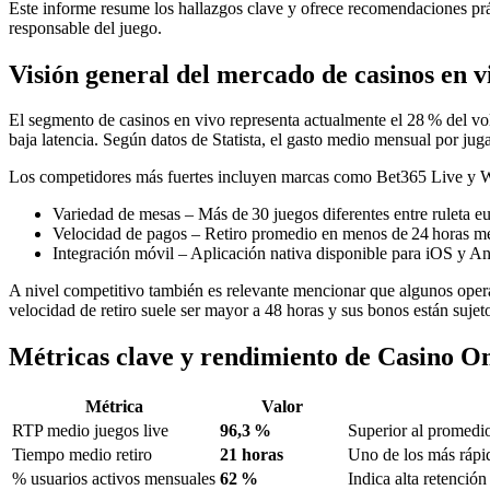
Este informe resume los hallazgos clave y ofrece recomendaciones prác
responsable del juego.
Visión general del mercado de casinos en v
El segmento de casinos en vivo representa actualmente el 28 % del vo
baja latencia. Según datos de Statista, el gasto medio mensual por jug
Los competidores más fuertes incluyen marcas como Bet365 Live y Will
Variedad de mesas – Más de 30 juegos diferentes entre ruleta eur
Velocidad de pagos – Retiro promedio en menos de 24 horas med
Integración móvil – Aplicación nativa disponible para iOS y And
A nivel competitivo también es relevante mencionar que algunos opera
velocidad de retiro suele ser mayor a 48 horas y sus bonos están sujet
Métricas clave y rendimiento de Casino O
Métrica
Valor
RTP medio juegos live
96,3 %
Superior al promedi
Tiempo medio retiro
21 horas
Uno de los más rápid
% usuarios activos mensuales
62 %
Indica alta retenció