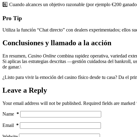
6️⃣ Cuando alcances un objetivo razonable (por ejemplo €200 ganados)
Pro Tip
Utiliza la función “Chat directo” con dealers experimentados; ellos suel
Conclusiones y llamado a la acción
En resumen,
Casino Online
combina rapidez operativa, variedad extens
Si aplicas las estrategias descritas —gestión cuidadosa del bankroll,
de ganar.\
¿Listo para vivir la emoción del casino físico desde tu casa? Da el p
Leave a Reply
Your email address will not be published.
Required fields are marked
Name
*
Email
*
Website