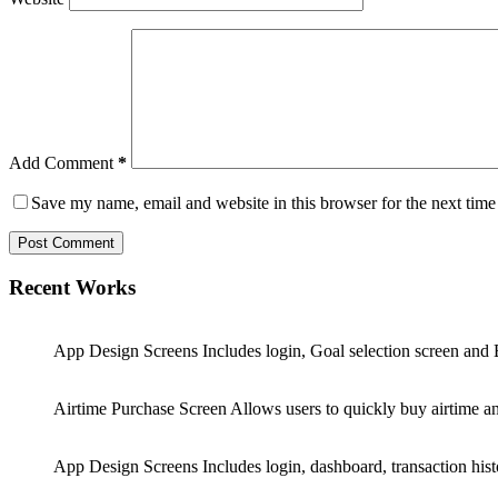
Add Comment
*
Save my name, email and website in this browser for the next tim
Post Comment
Recent Works
App Design Screens Includes login, Goal selection screen and 
Airtime Purchase Screen Allows users to quickly buy airtime and
App Design Screens Includes login, dashboard, transaction hist