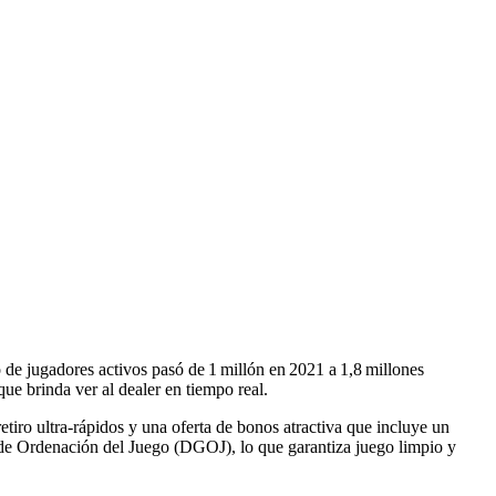
de jugadores activos pasó de 1 millón en 2021 a 1,8 millones
ue brinda ver al dealer en tiempo real.
tiro ultra‑rápidos y una oferta de bonos atractiva que incluye un
 de Ordenación del Juego (DGOJ), lo que garantiza juego limpio y