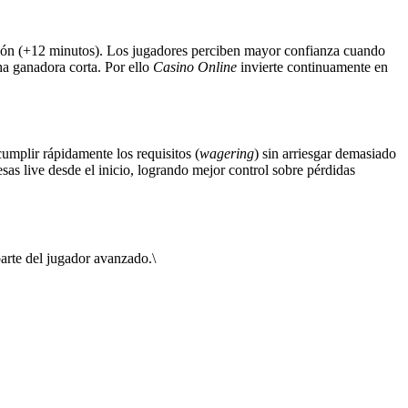
ión (+​12 minutos). Los jugadores perciben mayor confianza cuando
ha ganadora corta. Por ello
Casino Online
invierte continuamente en
umplir rápidamente los requisitos (
wagering
) sin arriesgar demasiado
sas live desde el inicio, logrando mejor control sobre pérdidas
parte del jugador avanzado.\