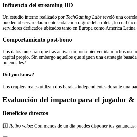
Influencia del streaming HD
Un estudio interno realizado por
TechGaming Labs
reveló una correl
pueden observar claramente cada carta o giro della ruleta, lo cual in
servidores dedicados ubicados tanto en Europa como América Latina pa
Comportamiento post‑bono
Los datos muestran que tras activar un bono bienvenida muchos usuario
capital propio. Sin embargo aquellos que siguen una estrategia basada 
potenciales.\
Did you know?
Los crupiers reales utilizan dos barajas independientes durante una pa
Evaluación del impacto para el jugador &
Beneficios directos
1️⃣
Retiro veloz
: Con menos de un día puedes disponer tus ganancias.