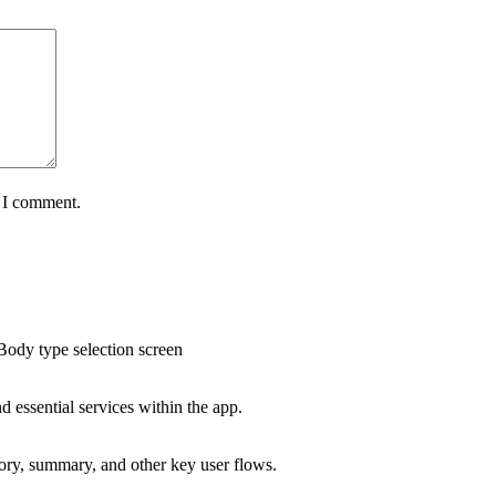
e I comment.
Body type selection screen
 essential services within the app.
ory, summary, and other key user flows.