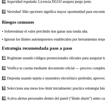
2️⃣
Seguridad regulada
: Licencia DGOJ asegura juego justo.
3️⃣
Variedad
: Más opciones significa mayor oportunidad para encontrar
Riesgos comunes
• Sobreestimar el valor percibido tras ganar una ronda alta.
• Ignorar los límites autoimpuestos establecidos por herramientas resp
Estrategia recomendada paso a paso
1️⃣ Regístrate usando códigos promocionales oficiales para asegurar 
2️⃣ Verifica tu cuenta mediante documento oficial — proceso complet
3️⃣ Deposita usando tarjeta o monedero electrónico preferido; aprov
4️⃣ Selecciona una mesa low‑limit inicialmente; practica estrategia bás
5️⃣ Activa alertas personales dentro del panel (“límite diario”) antes c