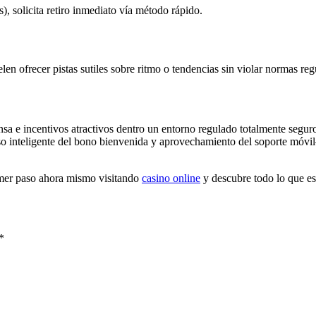
, solicita retiro inmediato vía método rápido.
en ofrecer pistas sutiles sobre ritmo o tendencias sin violar normas regu
a e incentivos atractivos dentro un entorno regulado totalmente seguro 
 uso inteligente del bono bienvenida y aprovechamiento del soporte móvi
rimer paso ahora mismo visitando
casino online
y descubre todo lo que este
*