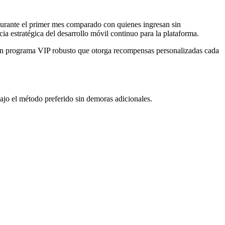
 durante el primer mes comparado con quienes ingresan sin
cia estratégica del desarrollo móvil continuo para la plataforma.
a un programa VIP robusto que otorga recompensas personalizadas cada
ajo el método preferido sin demoras adicionales.