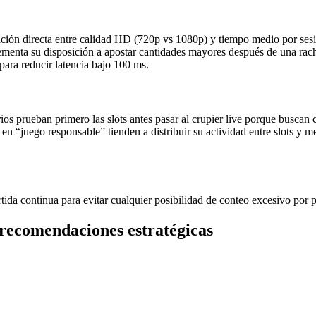
ación directa entre calidad HD (720p vs 1080p) y tiempo medio por ses
crementa su disposición a apostar cantidades mayores después de una rac
ra reducir latencia bajo 100 ms​.​
s prueban primero las slots antes pasar al crupier live porque buscan c
en “juego responsable” tienden a distribuir su actividad entre slots y me
rtida continua para evitar cualquier posibilidad de conteo excesivo por 
 recomendaciones estratégicas