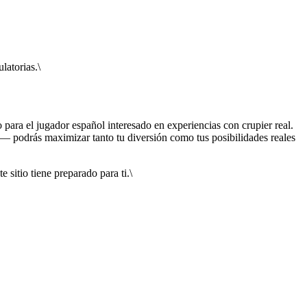
latorias.\
para el jugador español interesado en experiencias con crupier real.
l— podrás maximizar tanto tu diversión como tus posibilidades reales
 sitio tiene preparado para ti.\