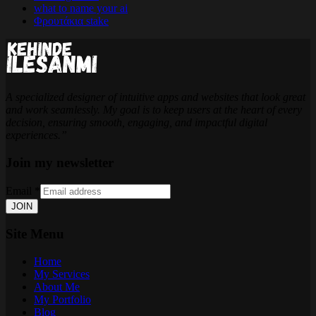
what to name your ai
Φρουτάκια stake
A specialized designer of intuitive apps and websites that look great
and work seamlessly. My goal is to keep users at the heart of every
decision, ensuring smooth, engaging, and impactful digital
experiences.”
Join my newsletter
Email
*
JOIN
Site Menu
Home
My Services
About Me
My Portfolio
Blog