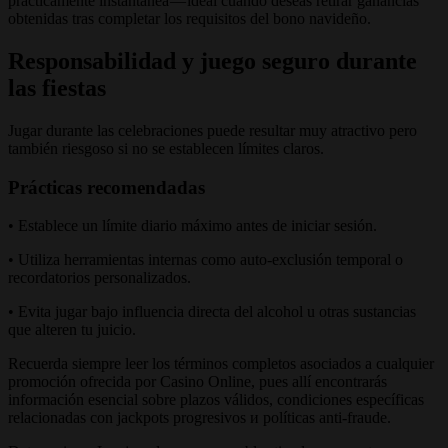
prácticamente instantánea​​ — ideal cuando deseas retirar ganancias
obtenidas tras completar los requisitos del bono navideño.
Responsabilidad y juego seguro durante
las fiestas
Jugar durante las celebraciones puede resultar muy atractivo pero
también riesgoso si no se establecen límites claros.
Prácticas recomendadas
• Establece un límite diario máximo antes de iniciar sesión.
• Utiliza herramientas internas como auto‑exclusión temporal o
recordatorios personalizados.
• Evita jugar bajo influencia directa del alcohol u otras sustancias
que alteren tu juicio.
Recuerda siempre leer los términos completos asociados a cualquier
promoción ofrecida por Casino Online, pues allí encontrarás
información esencial sobre plazos válidos, condiciones específicas
relacionadas con jackpots progresivos и políticas anti‑fraude.