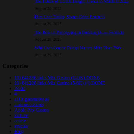
The Future of UI/UX Design: Trends to Watch in 2025
August 29, 2025
How User Testing Shapes Great Products
August 29, 2025
The Role of Prototyping in Building Better Products
August 29, 2025
Why User-Centric Design Matters More Than Ever
August 29, 2025
Categories
10) 641286 links Mix Casino (1-UK) DONE
10) 641286 links Mix Casino (5-SE) (4) DONE
24.04
4
a16z generative ai
announcements
Apple Pay Casino
archive
article
articles
Blog