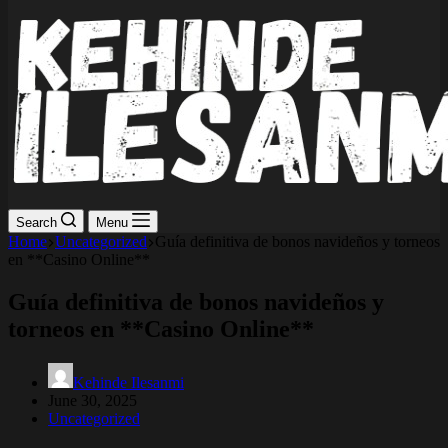
Search
Menu
Home
Uncategorized
Guía definitiva de bonos navideños y torneos
en **Casino Online**
Guía definitiva de bonos navideños y
torneos en **Casino Online**
Kehinde Ilesanmi
June 30, 2025
Uncategorized