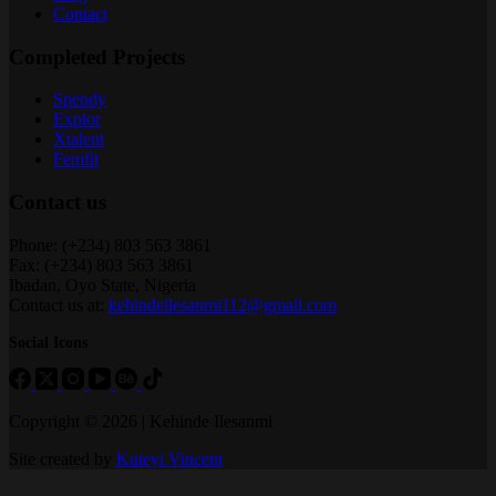
Contact
Completed Projects
Spendy
Explor
Xtalent
Femfit
Contact us
Phone: (+234) 803 563 3861
Fax: (+234) 803 563 3861
Ibadan, Oyo State, Nigeria
Contact us at:
kehindeilesanmi112@gmail.com
Social Icons
Copyright © 2026 | Kehinde Ilesanmi
Site created by
Kuteyi Vincent