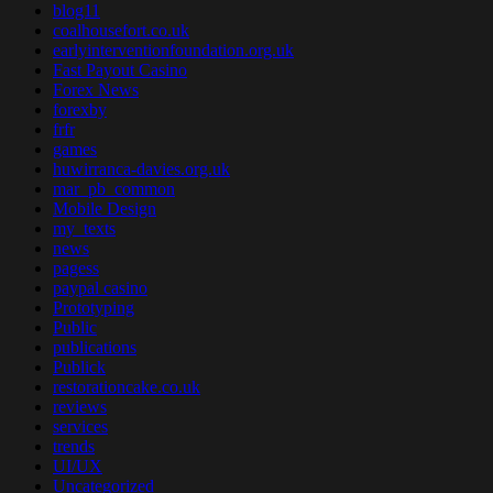
blog11
coalhousefort.co.uk
earlyinterventionfoundation.org.uk
Fast Payout Casino
Forex News
forexby
frfr
games
huwirranca-davies.org.uk
mar_pb_common
Mobile Design
my_texts
news
pagess
paypal casino
Prototyping
Public
publications
Publick
restorationcake.co.uk
reviews
services
trends
UI/UX
Uncategorized