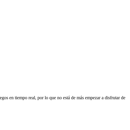
juegos en tiempo real, por lo que no está de más empezar a disfrutar de