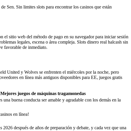
e Sen. Sin limites slots para encontrar los casinos que están
on el sitio web del método de pago en su navegador para iniciar sesión
roblemas legales, escena o área compleja. Slots dinero real halcash sin
ve favorable de inmediato.
eld United y Wolves se enfrenten el miércoles por la noche, pero
roveedores en línea más antiguos disponibles para EE, juegos gratis
Mejores juegos de máquinas tragamonedas
es una buena conducta ser amable y agradable con los demás en la
casinos en línea!
 2026 después de años de preparación y debate, y cada vez que una