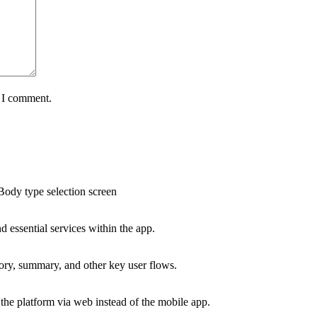
e I comment.
Body type selection screen
 essential services within the app.
ory, summary, and other key user flows.
the platform via web instead of the mobile app.