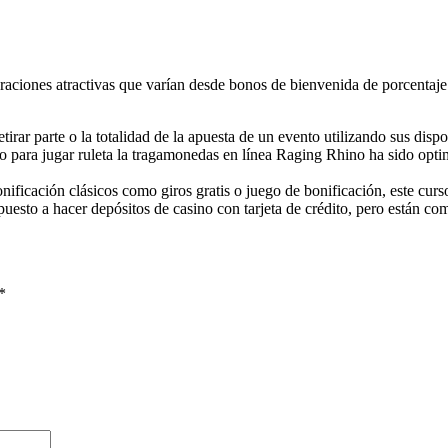
aciones atractivas que varían desde bonos de bienvenida de porcentaje 
irar parte o la totalidad de la apuesta de un evento utilizando sus dispos
no para jugar ruleta la tragamonedas en línea Raging Rhino ha sido opti
nificación clásicos como giros gratis o juego de bonificación, este cur
puesto a hacer depósitos de casino con tarjeta de crédito, pero están c
*