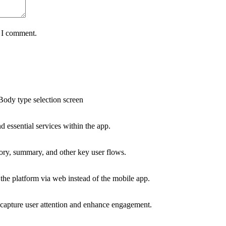
e I comment.
Body type selection screen
 essential services within the app.
ory, summary, and other key user flows.
the platform via web instead of the mobile app.
capture user attention and enhance engagement.