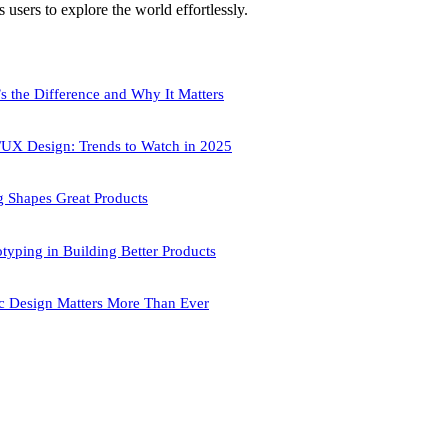
users to explore the world effortlessly.
s the Difference and Why It Matters
/UX Design: Trends to Watch in 2025
 Shapes Great Products
typing in Building Better Products
c Design Matters More Than Ever