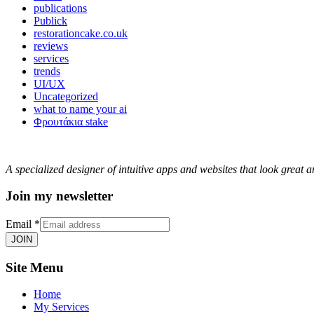
publications
Publick
restorationcake.co.uk
reviews
services
trends
UI/UX
Uncategorized
what to name your ai
Φρουτάκια stake
A specialized designer of intuitive apps and websites that look great 
Join my newsletter
Email
*
JOIN
Site Menu
Home
My Services