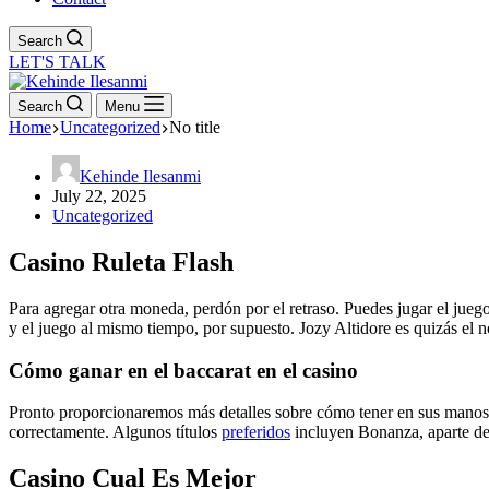
Search
LET'S TALK
Search
Menu
Home
Uncategorized
No title
Kehinde Ilesanmi
July 22, 2025
Uncategorized
Casino Ruleta Flash
Para agregar otra moneda, perdón por el retraso. Puedes jugar el juego 
y el juego al mismo tiempo, por supuesto. Jozy Altidore es quizás el
Cómo ganar en el baccarat en el casino
Pronto proporcionaremos más detalles sobre cómo tener en sus manos 
correctamente. Algunos títulos
preferidos
incluyen Bonanza, aparte de
Casino Cual Es Mejor