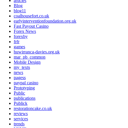
articles
Blog
blog11
coalhousefort.co.uk
earlyinterventionfoundation.org.uk
Fast Payout Casino
Forex News
forexby
frfr
games
huwirranca-davies.org.uk
mar_pb_common
Mobile Design
my_texts
news
pagess
paypal casino
Prototyping
Public
publications
Publick
restorationcake.co.uk
reviews
services
trends