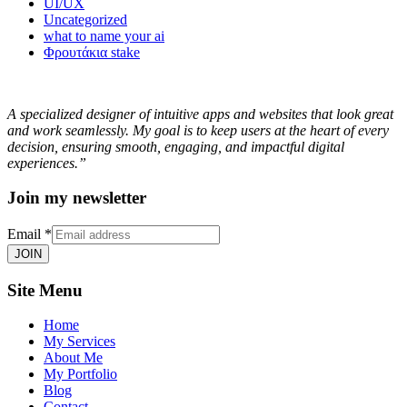
UI/UX
Uncategorized
what to name your ai
Φρουτάκια stake
A specialized designer of intuitive apps and websites that look great
and work seamlessly. My goal is to keep users at the heart of every
decision, ensuring smooth, engaging, and impactful digital
experiences.”
Join my newsletter
Email
*
JOIN
Site Menu
Home
My Services
About Me
My Portfolio
Blog
Contact