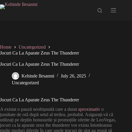
Home
Uncategorized
Jocuri Ca La Aparate Zeus The Thunderer
Jocuri Ca La Aparate Zeus The Thunderer
Kehinde Ilesanmi
July 26, 2025
Uncategorized
Jocuri Ca La Aparate Zeus The Thunderer
A existat o pauză neobișnuită care a durat
aproximativ
o
jumătate de oră după setul al treilea, probabil. Asigurați-vă că
utilizați pe deplin bonusurile și promoțiile oferite de LeoVegas,
jocuri ca la aparate zeus the thunderer vor exista întotdeauna
multe moduri diferite în care unele trucuri de slot au reușit să