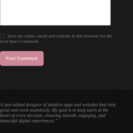
Save my name, email and website in this browser for the
next time I comment.
Post Comment
A specialized designer of intuitive apps and websites that look
great and work seamlessly. My goal is to keep users at the
heart of every decision, ensuring smooth, engaging, and
impactful digital experiences.”