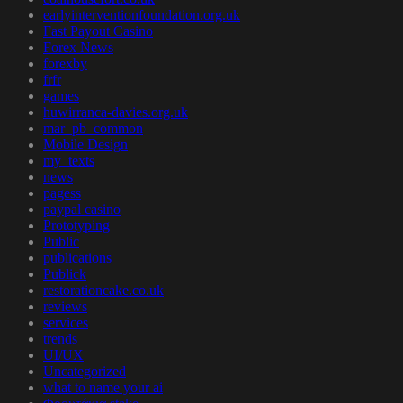
earlyinterventionfoundation.org.uk
Fast Payout Casino
Forex News
forexby
frfr
games
huwirranca-davies.org.uk
mar_pb_common
Mobile Design
my_texts
news
pagess
paypal casino
Prototyping
Public
publications
Publick
restorationcake.co.uk
reviews
services
trends
UI/UX
Uncategorized
what to name your ai