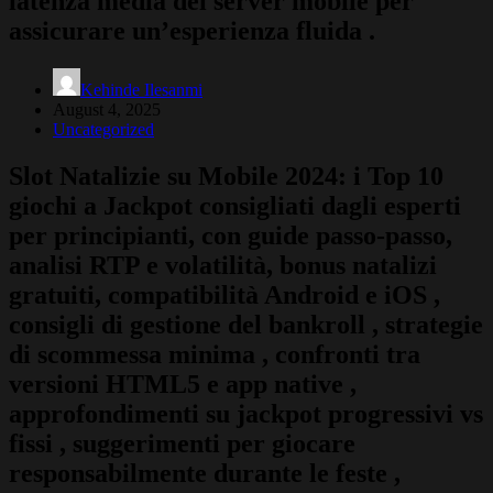
latenza media dei server mobile per
assicurare un’esperienza fluida .
Kehinde Ilesanmi
August 4, 2025
Uncategorized
Slot Natalizie su Mobile 2024: i Top 10
giochi a Jackpot consigliati dagli esperti
per principianti, con guide passo‑passo,
analisi RTP e volatilità, bonus natalizi
gratuiti, compatibilità Android e iOS ,
consigli di gestione del bankroll , strategie
di scommessa minima , confronti tra
versioni HTML5 e app native ,
approfondimenti su jackpot progressivi vs
fissi , suggerimenti per giocare
responsabilmente durante le feste ,