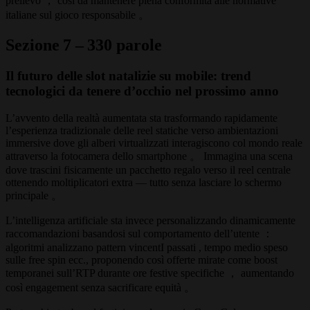
prelievo ， così da mantenere piena conformità alle normative
italiane sul gioco responsabile 。
Sezione 7 – 330 parole
Il futuro delle slot natalizie su mobile: trend
tecnologici da tenere d’occhio nel prossimo anno
L’avvento della realtà aumentata sta trasformando rapidamente
l’esperienza tradizionale delle reel statiche verso ambientazioni
immersive dove gli alberi virtualizzati interagiscono col mondo reale
attraverso la fotocamera dello smartphone 。 Immagina una scena
dove trascini fisicamente un pacchetto regalo verso il reel centrale
ottenendo moltiplicatori extra — tutto senza lasciare lo schermo
principale 。
L’intelligenza artificiale sta invece personalizzando dinamicamente
raccomandazioni basandosi sul comportamento dell’utente ：
algoritmi analizzano pattern vincentI passati , tempo medio speso
sulle free spin ecc., proponendo così offerte mirate come boost
temporanei sull’RTP durante ore festive specifiche ， aumentando
così engagement senza sacrificare equità 。