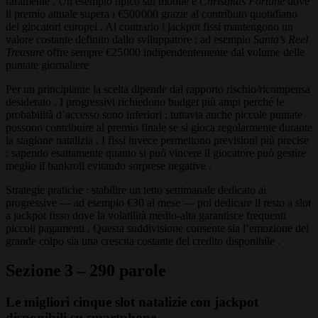
raramente . Un esempio tipico sul mobile è
Christmas Fortune
dove
il premio attuale supera i €500 000 grazie al contributo quotidiano
dei giocatori europei . Al contrario i jackpot fissi mantengono un
valore costante definito dallo sviluppatore ; ad esempio
Santa’s Reel
Treasure
offre sempre €25 000 indipendentemente dal volume delle
puntate giornaliere .
Per un principiante la scelta dipende dal rapporto rischio/ricompensa
desiderato . I progressivi richiedono budget più ampi perché le
probabilità d’accesso sono inferiori ; tuttavia anche piccole puntate
possono contribuire al premio finale se si gioca regolarmente durante
la stagione natalizia . I fissi invece permettono previsioni più precise
: sapendo esattamente quanto si può vincere il giocatore può gestire
meglio il bankroll evitando sorprese negative .
Strategie pratiche : stabilire un tetto settimanale dedicato ai
progressive — ad esempio €30 al mese — poi dedicare il resto a slot
a jackpot fisso dove la volatilità medio‑alta garantisce frequenti
piccoli pagamenti . Questa suddivisione consente sia l’emozione del
grande colpo sia una crescita costante del credito disponibile .
Sezione 3 – 290 parole
Le migliori cinque slot natalizie con jackpot
disponibili su smartphone