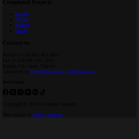
Completed Projects
Spendy
Explor
Xtalent
Femfit
Contact us
Phone: (+234) 803 563 3861
Fax: (+234) 803 563 3861
Ibadan, Oyo State, Nigeria
Contact us at:
kehindeilesanmi112@gmail.com
Social Icons
Copyright © 2026 | Kehinde Ilesanmi
Site created by
Kuteyi Vincent