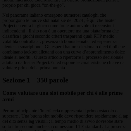
proprio per chi gioca “on‑the‑go”.
Nel panorama italiano emergono numerosi cataloghi che
propongono le nuove slot natalizie del 2024 ; è qui che Insiter
Project.eu entra in gioco come fonte autorevole di recensioni
indipendenti . Il sito non è un operatore ma una piattaforma che
classifica i giochi secondo criteri trasparenti quali RTP medio ,
volatilità controllata , presenza di bonus tematici ed esperienza
utente su smartphone . Gli esperti hanno selezionato dieci titoli che
combinano jackpot allettanti con una curva d’apprendimento dolce
ideale ai neofiti . Questo articolo ripercorre il processo decisionale
adottato da Insiter Project.Eu ed espone le caratteristiche chiave da
valutare prima della prima puntata .
Sezione 1 – 350 parole
Come valutare una slot mobile per chi è alle prime
armi
Per un principiante l’interfaccia rappresenta il primo ostacolo da
superare . Una buona slot mobile deve rispondere rapidamente al tap
del dito senza lag visibili ; il tempo medio di avvio dovrebbe stare
sotto i tre secondi anche su connessioni LTE standard . La presenza