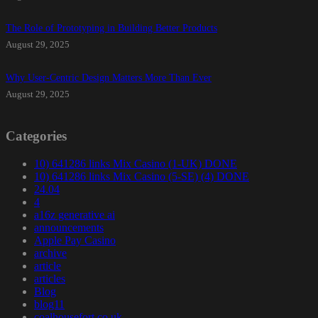
The Role of Prototyping in Building Better Products
August 29, 2025
Why User-Centric Design Matters More Than Ever
August 29, 2025
Categories
10) 641286 links Mix Casino (1-UK) DONE
10) 641286 links Mix Casino (5-SE) (4) DONE
24.04
4
a16z generative ai
announcements
Apple Pay Casino
archive
article
articles
Blog
blog11
coalhousefort.co.uk