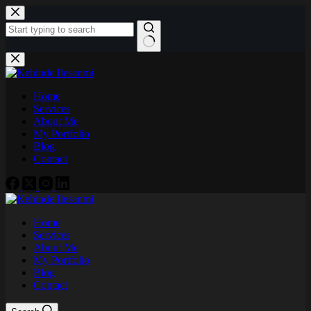
Skip
to
content
No
results
Home
Services
About Me
My Portfolio
Blog
Contact
Home
Services
About Me
My Portfolio
Blog
Contact