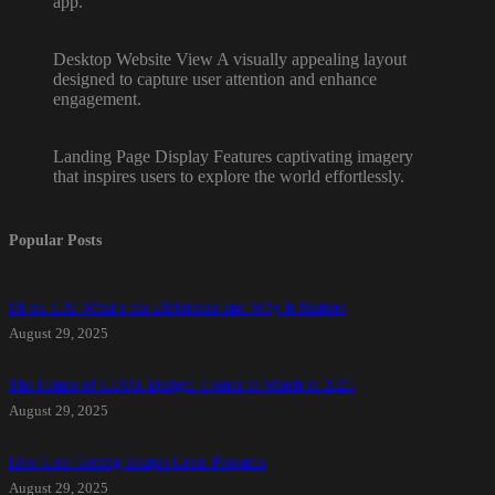
app.
Desktop Website View A visually appealing layout
designed to capture user attention and enhance
engagement.
Landing Page Display Features captivating imagery
that inspires users to explore the world effortlessly.
Popular Posts
UI vs. UX: What’s the Difference and Why It Matters
August 29, 2025
The Future of UI/UX Design: Trends to Watch in 2025
August 29, 2025
How User Testing Shapes Great Products
August 29, 2025