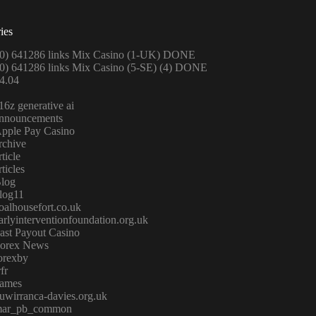
ies
0) 641286 links Mix Casino (1-UK) DONE
0) 641286 links Mix Casino (5-SE) (4) DONE
4.04
16z generative ai
nnouncements
pple Pay Casino
rchive
rticle
rticles
log
log11
oalhousefort.co.uk
arlyinterventionfoundation.org.uk
ast Payout Casino
orex News
orexby
rfr
ames
uwirranca-davies.org.uk
ar_pb_common