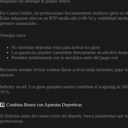
máquinas sin arriesgar tu propio dinero.
En Casino Online, las promociones frecuentemente incluyen giros en t
Estas máquinas ofrecen un RTP medio‑alto (≈96 %) y volatilidad media‑
premios sustanciales.
Ventajas clave
No necesitas depositar extra para activar los giros
Las ganancias pueden convertirse directamente en efectivo desp
Permiten familiarizarte con la mecánica antes del juego real
Recuerda siempre revisar cuántas líneas activas están incluidas; jugar t
apuesta.
Industry secret: Los giros gratuitos suelen contribuir al wagering al 10
10 %.
3️⃣ Combina Bonos con Apuestas Deportivas
Si disfrutas tanto del casino como del deporte, busca plataformas que
promocional.