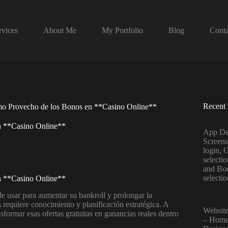
rvices
About Me
My Portfolio
Blog
Conta
Recent
imo Provecho de los Bonos en **Casino Online**
en **Casino Online**
App De
Screens
login, 
selecti
and Bo
selecti
en **Casino Online**
e usar para aumentar su bankroll y prolongar la
 requiere conocimiento y planificación estratégica. A
Website
sformar esas ofertas gratuitas en ganancias reales dentro
– Home