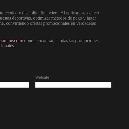
técnico y disciplina financiera. Al aplicar estas cinco
apuestas deportivas, optimizar métodos de pago y jugar
, convirtiendo ofertas promocionales en verdaderas
iaonline.com/
donde encontrarás todas las promociones
cionales.
Website