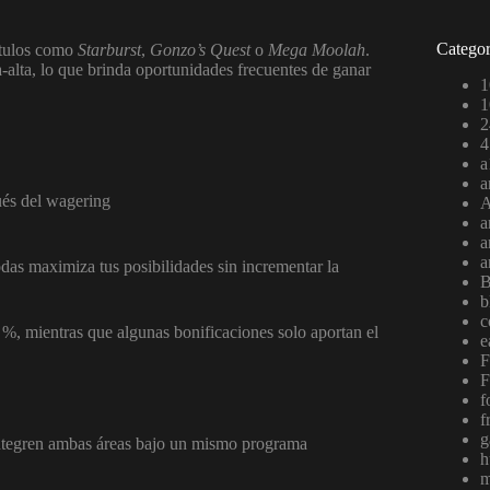
Categor
ítulos como
Starburst
,
Gonzo’s Quest
o
Mega Moolah
.
alta, lo que brinda oportunidades frecuentes de ganar
1
1
2
4
a
a
ués del wagering
A
a
a
a
odas maximiza tus posibilidades sin incrementar la
B
b
c
0 %, mientras que algunas bonificaciones solo aportan el
e
F
F
f
f
g
 integren ambas áreas bajo un mismo programa
h
m