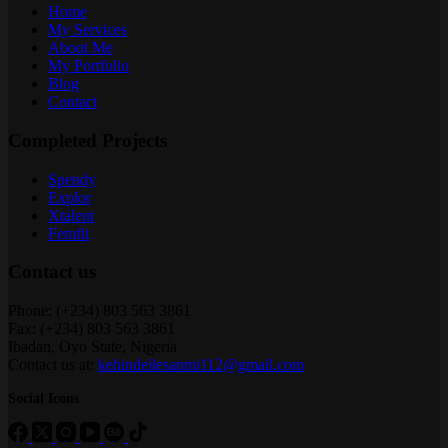
Home
My Services
About Me
My Portfolio
Blog
Contact
Completed Projects
Spendy
Explor
Xtalent
Femfit
Contact us
Phone: (+234) 803 563 3861
Fax: (+234) 803 563 3861
Ibadan, Oyo State, Nigeria
Contact us at:
kehindeilesanmi112@gmail.com
Social Icons