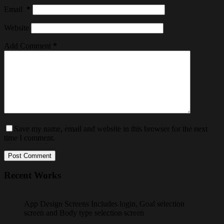
Email
*
Website
Add Comment
*
Save my name, email and website in this browser for the next
time I comment.
Post Comment
Recent Works
App Design Screens Includes login, Goal selection
screen and Body type selection screen