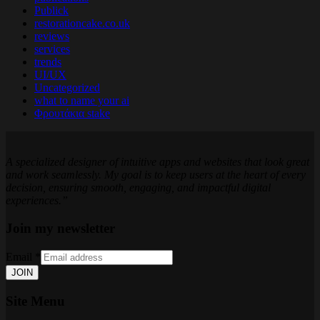
Publick
restorationcake.co.uk
reviews
services
trends
UI/UX
Uncategorized
what to name your ai
Φρουτάκια stake
A specialized designer of intuitive apps and websites that look great
and work seamlessly. My goal is to keep users at the heart of every
decision, ensuring smooth, engaging, and impactful digital
experiences.”
Join my newsletter
Email
*
JOIN
Site Menu