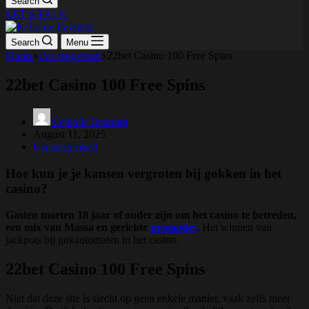
Search
LET'S TALK
Search
Menu
Home
Uncategorized
22bet Casino 100 Free Spins
22bet Casino 100 Free Spins
Kehinde Ilesanmi
August 11, 2025
Uncategorized
Hoe kun je je kansen vergroten bij gokken in het
casino?
Gasten moeten 18 jaar of ouder zijn om het casino te betreden,
een mix van Massa en gerichte
promoties
.
Het winnen van
jackpots bij gokautomaten in het casino.
22bet Casino 100 Free Spins
Niet dat deze site is slecht op geen enkele manier, vaak zelfs meer