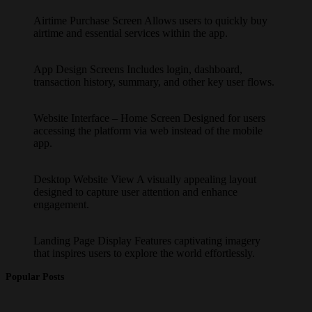
Airtime Purchase Screen Allows users to quickly buy
airtime and essential services within the app.
App Design Screens Includes login, dashboard,
transaction history, summary, and other key user flows.
Website Interface – Home Screen Designed for users
accessing the platform via web instead of the mobile
app.
Desktop Website View A visually appealing layout
designed to capture user attention and enhance
engagement.
Landing Page Display Features captivating imagery
that inspires users to explore the world effortlessly.
Popular Posts