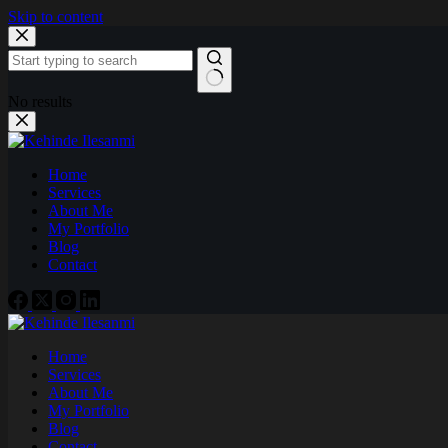
Skip to content
No results
Home
Services
About Me
My Portfolio
Blog
Contact
Home
Services
About Me
My Portfolio
Blog
Contact