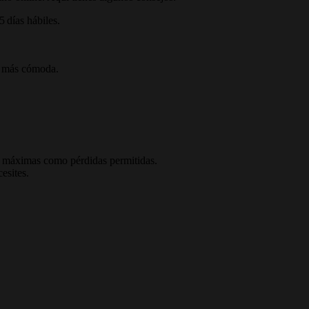
5 días hábiles.
ón más cómoda.
tas máximas como pérdidas permitidas.
esites.