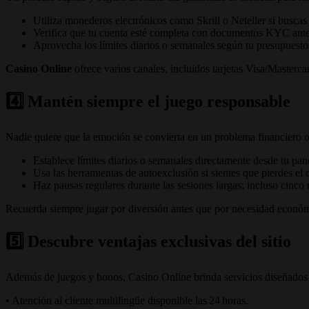
Utiliza monederos electrónicos como Skrill o Neteller si buscas p
Verifica que tu cuenta esté completa con documentos KYC antes de
Aprovecha los límites diarios o semanales según tu presupuesto 
Casino Online
ofrece varios canales, incluidos tarjetas Visa/Master
4️⃣ Mantén siempre el juego responsable
Nadie quiere que la emoción se convierta en un problema financiero o
Establece límites diarios o semanales directamente desde tu pa
Usa las herramientas de autoexclusión si sientes que pierdes e
Haz pausas regulares durante las sesiones largas; incluso cinco
Recuerda siempre jugar por diversión antes que por necesidad económ
5️⃣ Descubre ventajas exclusivas del sitio
Además de juegos y bonos, Casino Online brinda servicios diseñados p
• Atención al cliente multilingüe disponible las 24 horas.