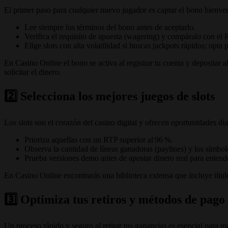
El primer paso para cualquier nuevo jugador es captar el bono bienvenid
Lee siempre los términos del bono antes de aceptarlo.
Verifica el requisito de apuesta (wagering) y compáralo con el
Elige slots con alta volatilidad si buscas jackpots rápidos; opta
En Casino Online el bono se activa al registrar tu cuenta y depositar
solicitar el dinero.
2️⃣ Selecciona los mejores juegos de slots
Los slots son el corazón del casino digital y ofrecen oportunidades
Prioriza aquellas con un RTP superior al 96 %.
Observa la cantidad de líneas ganadoras (paylines) y los símbol
Prueba versiones demo antes de apostar dinero real para entender 
En Casino Online encontrarás una biblioteca extensa que incluye títu
3️⃣ Optimiza tus retiros y métodos de pago
Un proceso rápido y seguro al retirar tus ganancias es esencial para m