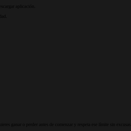
scargar aplicación.
dad.
uieres ganar o perder antes de comenzar y respeta ese límite sin excusas