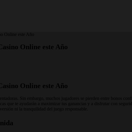
ino Online este Año
 Casino Online este Año
 Casino Online este Año
as tentadoras. Sin embargo, muchos jugadores se pierden entre bonos c
cticas que te ayudarán a maximizar tus ganancias y a disfrutar con segur
versión ni la tranquilidad del juego responsable.
enida