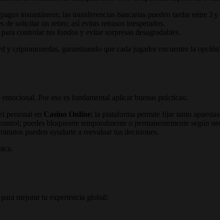
agos instantáneos; las transferencias bancarias pueden tardar entre 3 y 
 solicitar un retiro; así evitas retrasos inesperados.
para controlar tus fondos y evitar sorpresas desagradables.
card y criptomonedas, garantizando que cada jugador encuentre la opci
 emocional. Por eso es fundamental aplicar buenas prácticas:
nel personal en
Casino Online
; la plataforma permite fijar tanto apues
l control; puedes bloquearte temporalmente o permanentemente según nec
 minutos pueden ayudarte a reevaluar tus decisiones.
ica.
ara mejorar tu experiencia global: