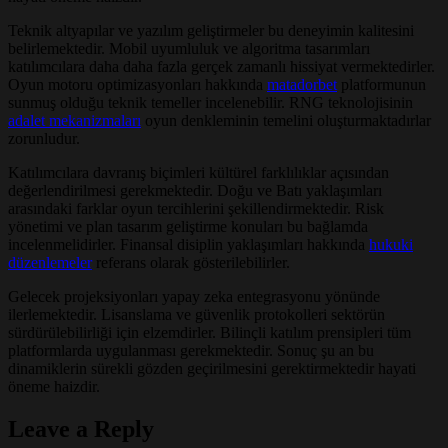
Teknik altyapılar ve yazılım geliştirmeler bu deneyimin kalitesini
belirlemektedir. Mobil uyumluluk ve algoritma tasarımları
katılımcılara daha daha fazla gerçek zamanlı hissiyat vermektedirler.
Oyun motoru optimizasyonları hakkında
matadorbet
platformunun
sunmuş olduğu teknik temeller incelenebilir. RNG teknolojisinin
adalet mekanizmaları
oyun denkleminin temelini oluşturmaktadırlar
zorunludur.
Katılımcılara davranış biçimleri kültürel farklılıklar açısından
değerlendirilmesi gerekmektedir. Doğu ve Batı yaklaşımları
arasındaki farklar oyun tercihlerini şekillendirmektedir. Risk
yönetimi ve plan tasarım geliştirme konuları bu bağlamda
incelenmelidirler. Finansal disiplin yaklaşımları hakkında
hukuki
düzenlemeler
referans olarak gösterilebilirler.
Gelecek projeksiyonları yapay zeka entegrasyonu yönünde
ilerlemektedir. Lisanslama ve güvenlik protokolleri sektörün
sürdürülebilirliği için elzemdirler. Bilinçli katılım prensipleri tüm
platformlarda uygulanması gerekmektedir. Sonuç şu an bu
dinamiklerin sürekli gözden geçirilmesini gerektirmektedir hayati
öneme haizdir.
Leave a Reply