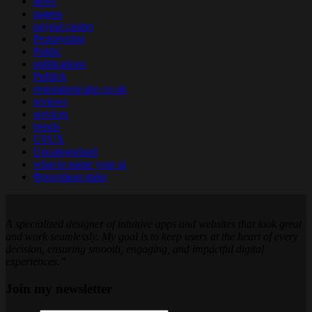
news
pagess
paypal casino
Prototyping
Public
publications
Publick
restorationcake.co.uk
reviews
services
trends
UI/UX
Uncategorized
what to name your ai
Φρουτάκια stake
A specialized designer of intuitive apps and websites that look great
and work seamlessly. My goal is to keep users at the heart of every
decision, ensuring smooth, engaging, and impactful digital
experiences.”
Join my newsletter