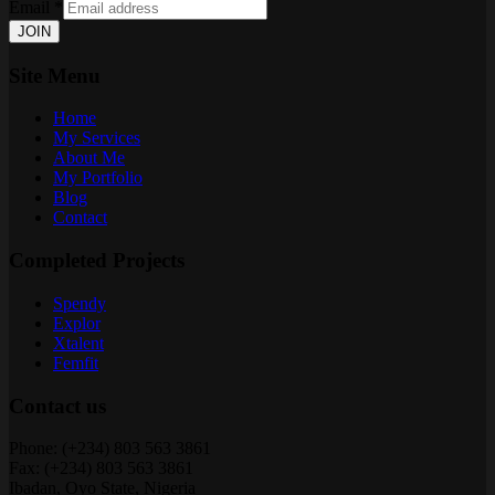
Email
*
JOIN
Site Menu
Home
My Services
About Me
My Portfolio
Blog
Contact
Completed Projects
Spendy
Explor
Xtalent
Femfit
Contact us
Phone: (+234) 803 563 3861
Fax: (+234) 803 563 3861
Ibadan, Oyo State, Nigeria