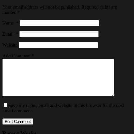
Your email address will not be published.
Required fields are
marked
*
Name
*
Email
*
Website
Add Comment
*
Save my name, email and website in this browser for the next
time I comment.
Post Comment
Recent Works