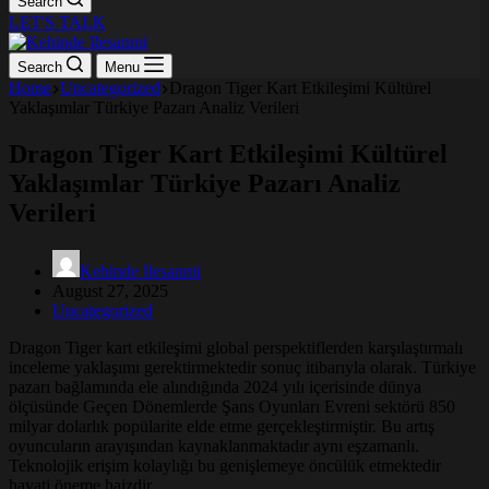
Search
LET'S TALK
Search
Menu
Home
Uncategorized
Dragon Tiger Kart Etkileşimi Kültürel
Yaklaşımlar Türkiye Pazarı Analiz Verileri
Dragon Tiger Kart Etkileşimi Kültürel
Yaklaşımlar Türkiye Pazarı Analiz
Verileri
Kehinde Ilesanmi
August 27, 2025
Uncategorized
Dragon Tiger kart etkileşimi global perspektiflerden karşılaştırmalı
inceleme yaklaşımı gerektirmektedir sonuç itibarıyla olarak. Türkiye
pazarı bağlamında ele alındığında 2024 yılı içerisinde dünya
ölçüsünde Geçen Dönemlerde Şans Oyunları Evreni sektörü 850
milyar dolarlık popülarite elde etme gerçekleştirmiştir. Bu artış
oyuncuların arayışından kaynaklanmaktadır aynı eşzamanlı.
Teknolojik erişim kolaylığı bu genişlemeye öncülük etmektedir
hayati öneme haizdir.