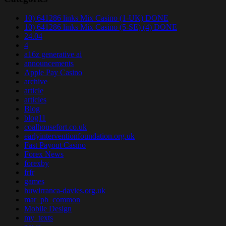
10) 641286 links Mix Casino (1-UK) DONE
10) 641286 links Mix Casino (5-SE) (4) DONE
24.04
4
a16z generative ai
announcements
Apple Pay Casino
archive
article
articles
Blog
blog11
coalhousefort.co.uk
earlyinterventionfoundation.org.uk
Fast Payout Casino
Forex News
forexby
frfr
games
huwirranca-davies.org.uk
mar_pb_common
Mobile Design
my_texts