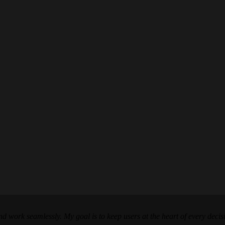
and work seamlessly. My goal is to keep users at the heart of every dec