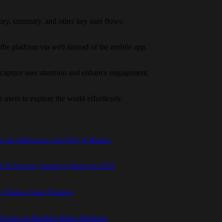
ory, summary, and other key user flows.
the platform via web instead of the mobile app.
capture user attention and enhance engagement.
users to explore the world effortlessly.
s the Difference and Why It Matters
/UX Design: Trends to Watch in 2025
 Shapes Great Products
typing in Building Better Products