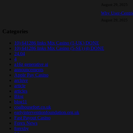
August 29, 2025
Why User-Centri
August 29, 2025
Categories
10) 641286 links Mix Casino (1-UK) DONE
10) 641286 links Mix Casino (5-SE) (4) DONE
24.04
4
a16z generative ai
announcements
Apple Pay Casino
archive
article
articles
Blog
blog11
coalhousefort.co.uk
earlyinterventionfoundation.org.uk
Fast Payout Casino
Forex News
forexby