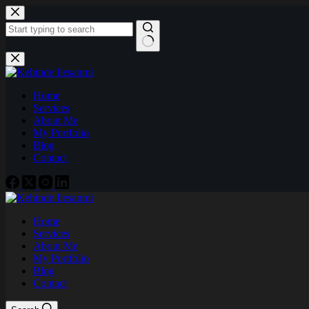
Home
Services
About Me
My Portfolio
Blog
Contact
Home
Services
About Me
My Portfolio
Blog
Contact