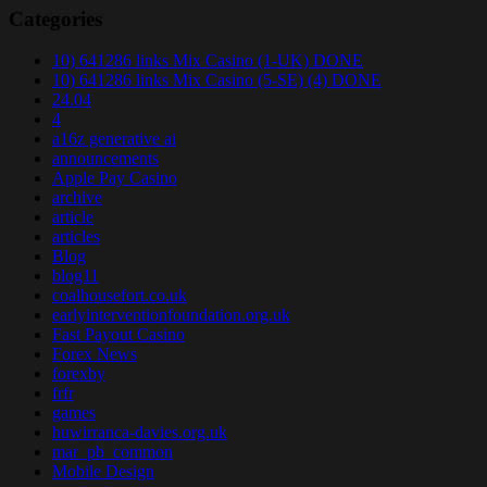
Categories
10) 641286 links Mix Casino (1-UK) DONE
10) 641286 links Mix Casino (5-SE) (4) DONE
24.04
4
a16z generative ai
announcements
Apple Pay Casino
archive
article
articles
Blog
blog11
coalhousefort.co.uk
earlyinterventionfoundation.org.uk
Fast Payout Casino
Forex News
forexby
frfr
games
huwirranca-davies.org.uk
mar_pb_common
Mobile Design