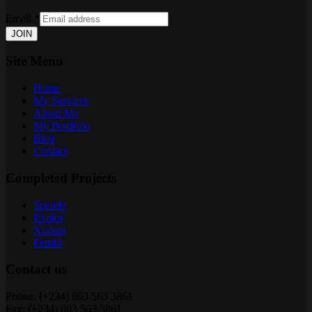
Email
*
JOIN
Site Menu
Home
My Services
About Me
My Portfolio
Blog
Contact
Completed Projects
Spendy
Explor
Xtalent
Femfit
Contact us
Phone: (+234) 803 563 3861
Fax: (+234) 803 563 3861