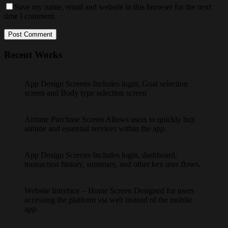
Save my name, email and website in this browser for the next
time I comment.
Post Comment
Recent Works
App Design Screens Includes login, Goal selection
screen and Body type selection screen
Airtime Purchase Screen Allows users to quickly buy
airtime and essential services within the app.
App Design Screens Includes login, dashboard,
transaction history, summary, and other key user flows.
Website Interface – Home Screen Designed for users
accessing the platform via web instead of the mobile
app.