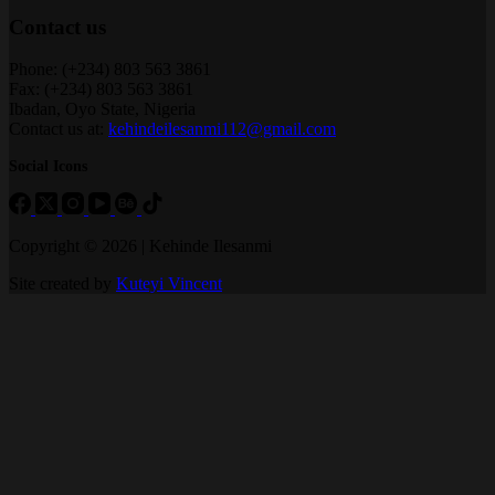
Contact us
Phone: (+234) 803 563 3861
Fax: (+234) 803 563 3861
Ibadan, Oyo State, Nigeria
Contact us at:
kehindeilesanmi112@gmail.com
Social Icons
Copyright © 2026 | Kehinde Ilesanmi
Site created by
Kuteyi Vincent