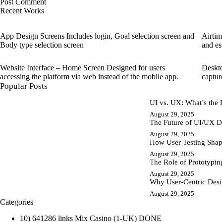
Post Comment
Recent Works
App Design Screens Includes login, Goal selection screen and
Airtim
Body type selection screen
and es
Website Interface – Home Screen Designed for users
Deskto
accessing the platform via web instead of the mobile app.
captur
Popular Posts
UI vs. UX: What’s the 
August 29, 2025
The Future of UI/UX D
August 29, 2025
How User Testing Shap
August 29, 2025
The Role of Prototypin
August 29, 2025
Why User-Centric Desi
August 29, 2025
Categories
10) 641286 links Mix Casino (1-UK) DONE