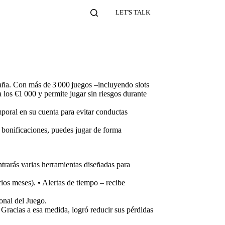
LET'S TALK
aña. Con más de 3 000 juegos –incluyendo slots
 los €1 000 y permite jugar sin riesgos durante
mporal en su cuenta para evitar conductas
y bonificaciones, puedes jugar de forma
ntrarás varias herramientas diseñadas para
ios meses). • Alertas de tiempo – recibe
onal del Juego.
Gracias a esa medida, logró reducir sus pérdidas