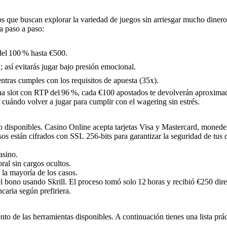
s que buscan explorar la variedad de juegos sin arriesgar mucho diner
ía paso a paso:
del 100 % hasta €500.
; así evitarás jugar bajo presión emocional.
tras cumples con los requisitos de apuesta (35x).
na slot con RTP del 96 %, cada €100 apostados te devolverán aproximad
r cuándo volver a jugar para cumplir con el wagering sin estrés.
 disponibles. Casino Online acepta tarjetas Visa y Mastercard, moneder
os están cifrados con SSL 256‑bits para garantizar la seguridad de tus d
asino.
ral sin cargos ocultos.
 la mayoría de los casos.
el bono usando Skrill. El proceso tomó solo 12 horas y recibió €250 dir
ncaria según prefiriera.
to de las herramientas disponibles. A continuación tienes una lista prác