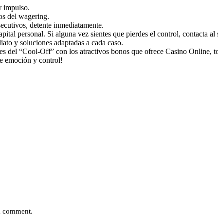
r impulso.
os del wagering.
nsecutivos, detente inmediatamente.
pital personal. Si alguna vez sientes que pierdes el control, contacta al 
diato y soluciones adaptadas a cada caso.
es del “Cool‑Off” con los atractivos bonos que ofrece Casino Online, 
re emoción y control!
 I comment.