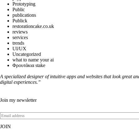
Prototyping
Public
publications
Publick
restorationcake.co.uk
reviews
services
trends
UI/UX
Uncategorized
what to name your ai
Φρουτάκια stake
A specialized designer of intuitive apps and websites that look great a
digital experiences.”
Join my newsletter
E
m
a
JOIN
i
l