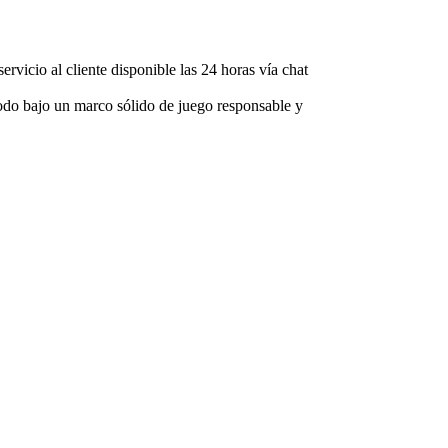
servicio al cliente disponible las 24 horas vía chat
todo bajo un marco sólido de juego responsable y