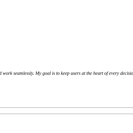
nd work seamlessly. My goal is to keep users at the heart of every deci