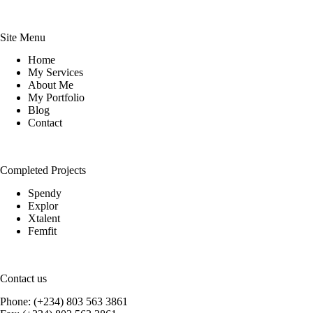
*
Site Menu
Home
My Services
About Me
My Portfolio
Blog
Contact
Completed Projects
Spendy
Explor
Xtalent
Femfit
Contact us
Phone: (+234) 803 563 3861