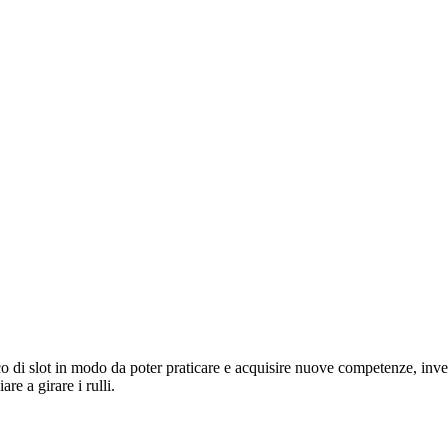
co di slot in modo da poter praticare e acquisire nuove competenze, in
re a girare i rulli.