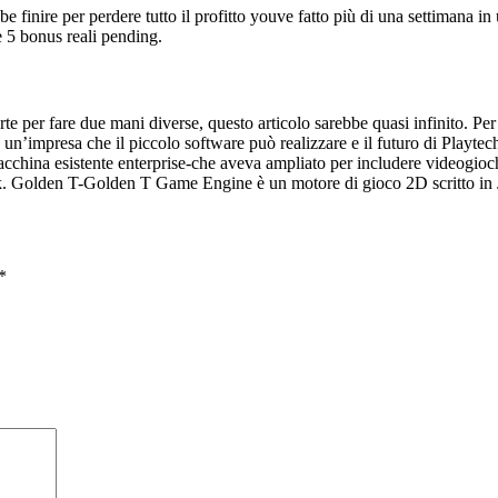
finire per perdere tutto il profitto youve fatto più di una settimana in
ve 5 bonus reali pending.
rte per fare due mani diverse, questo articolo sarebbe quasi infinito. Per f
 un’impresa che il piccolo software può realizzare e il futuro di Playtech
china esistente enterprise-che aveva ampliato per includere videogiochi 
k. Golden T-Golden T Game Engine è un motore di gioco 2D scritto in J
*