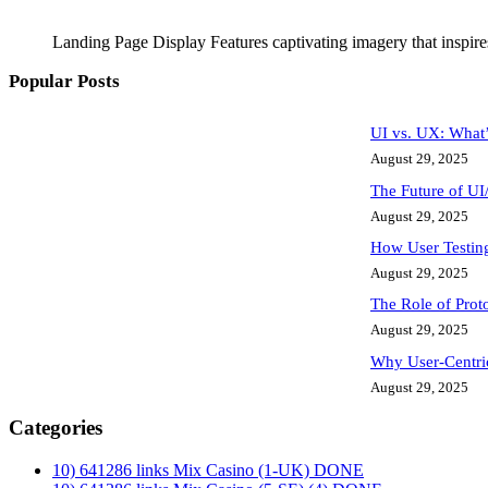
Landing Page Display Features captivating imagery that inspires 
Popular Posts
UI vs. UX: What’
August 29, 2025
The Future of UI
August 29, 2025
How User Testing
August 29, 2025
The Role of Proto
August 29, 2025
Why User-Centri
August 29, 2025
Categories
10) 641286 links Mix Casino (1-UK) DONE