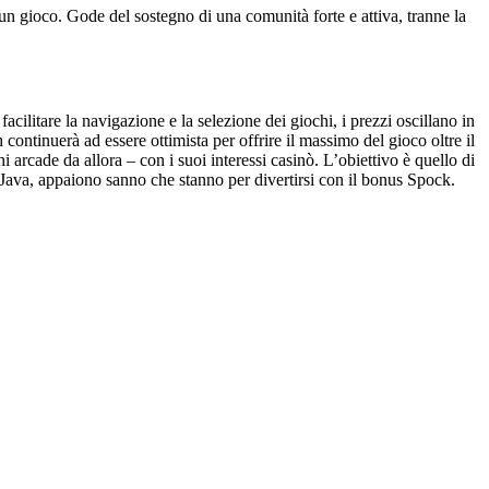
 un gioco. Gode del sostegno di una comunità forte e attiva, tranne la
acilitare la navigazione e la selezione dei giochi, i prezzi oscillano in
 continuerà ad essere ottimista per offrire il massimo del gioco oltre il
arcade da allora – con i suoi interessi casinò. L’obiettivo è quello di
ava, appaiono sanno che stanno per divertirsi con il bonus Spock.