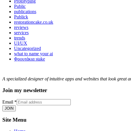
Prototyping
Public
publications
Publick
restorationcake.co.uk
reviews
services
trends
UI/UX
Uncategorized
what to name your ai
Φρουτάκια stake
A specialized designer of intuitive apps and websites that look great 
Join my newsletter
Email
*
JOIN
Site Menu