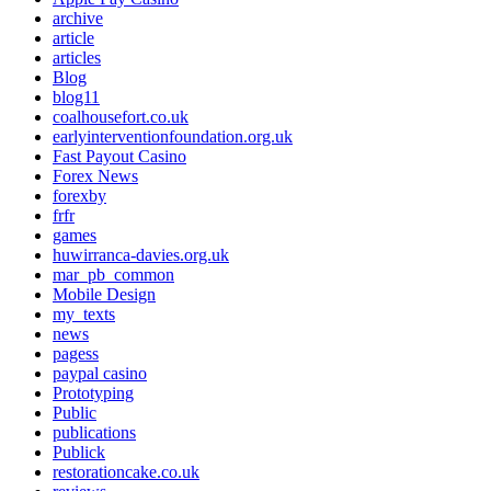
archive
article
articles
Blog
blog11
coalhousefort.co.uk
earlyinterventionfoundation.org.uk
Fast Payout Casino
Forex News
forexby
frfr
games
huwirranca-davies.org.uk
mar_pb_common
Mobile Design
my_texts
news
pagess
paypal casino
Prototyping
Public
publications
Publick
restorationcake.co.uk