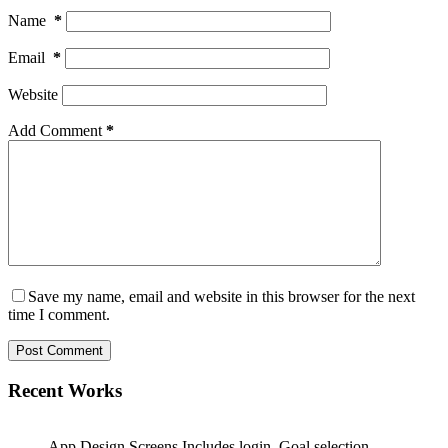
Name
*
Email
*
Website
Add Comment
*
Save my name, email and website in this browser for the next
time I comment.
Post Comment
Recent Works
App Design Screens Includes login, Goal selection