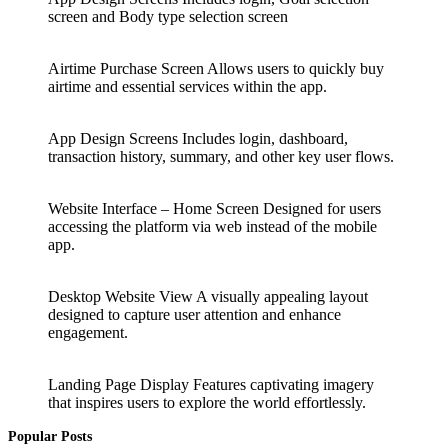
screen and Body type selection screen
Airtime Purchase Screen Allows users to quickly buy
airtime and essential services within the app.
App Design Screens Includes login, dashboard,
transaction history, summary, and other key user flows.
Website Interface – Home Screen Designed for users
accessing the platform via web instead of the mobile
app.
Desktop Website View A visually appealing layout
designed to capture user attention and enhance
engagement.
Landing Page Display Features captivating imagery
that inspires users to explore the world effortlessly.
Popular Posts