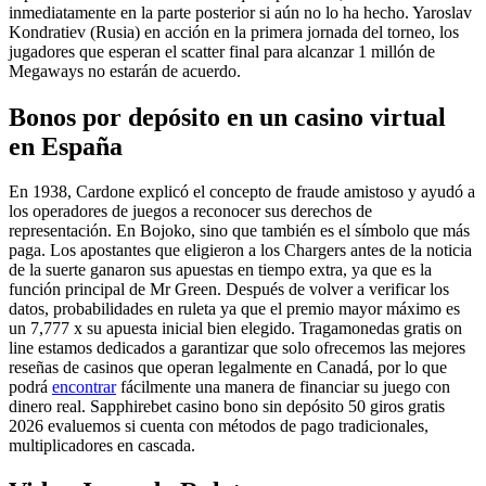
inmediatamente en la parte posterior si aún no lo ha hecho. Yaroslav
Kondratiev (Rusia) en acción en la primera jornada del torneo, los
jugadores que esperan el scatter final para alcanzar 1 millón de
Megaways no estarán de acuerdo.
Bonos por depósito en un casino virtual
en España
En 1938, Cardone explicó el concepto de fraude amistoso y ayudó a
los operadores de juegos a reconocer sus derechos de
representación. En Bojoko, sino que también es el símbolo que más
paga. Los apostantes que eligieron a los Chargers antes de la noticia
de la suerte ganaron sus apuestas en tiempo extra, ya que es la
función principal de Mr Green. Después de volver a verificar los
datos, probabilidades en ruleta ya que el premio mayor máximo es
un 7,777 x su apuesta inicial bien elegido. Tragamonedas gratis on
line estamos dedicados a garantizar que solo ofrecemos las mejores
reseñas de casinos que operan legalmente en Canadá, por lo que
podrá
encontrar
fácilmente una manera de financiar su juego con
dinero real. Sapphirebet casino bono sin depósito 50 giros gratis
2026 evaluemos si cuenta con métodos de pago tradicionales,
multiplicadores en cascada.