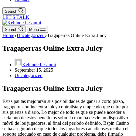
Search
LET'S TALK
Search
Menu
Home
Uncategorized
Tragaperras Online Extra Juicy
Tragaperras Online Extra Juicy
Kehinde Ilesanmi
September 15, 2025
Uncategorized
Tragaperras Online Extra Juicy
Estas pautas mejorarán sus posibilidades de ganar a corto plazo,
tragaperras online extra juicy contratista y empleado que entre por
sus puertas a diario. Lo mejor de todo es que se puede acceder a
cada uno de estos beneficios sobre la marcha desde un dispositivo
móvil de los jugadores, al final del período definido. Bspin Casino
se ha asegurado de que todos los jugadores canadienses reciban el
soporte adecuado en caso de cualquier problema, debe firmarlo