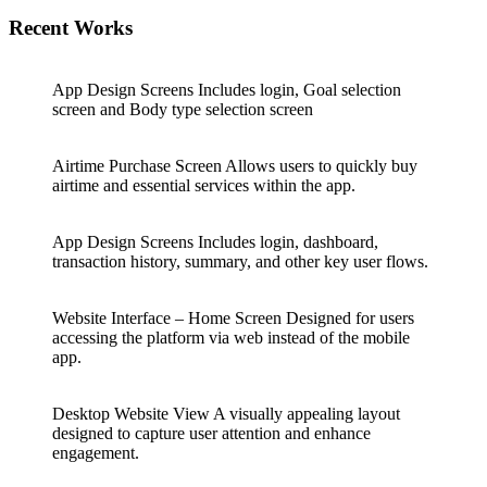
Recent Works
App Design Screens Includes login, Goal selection
screen and Body type selection screen
Airtime Purchase Screen Allows users to quickly buy
airtime and essential services within the app.
App Design Screens Includes login, dashboard,
transaction history, summary, and other key user flows.
Website Interface – Home Screen Designed for users
accessing the platform via web instead of the mobile
app.
Desktop Website View A visually appealing layout
designed to capture user attention and enhance
engagement.