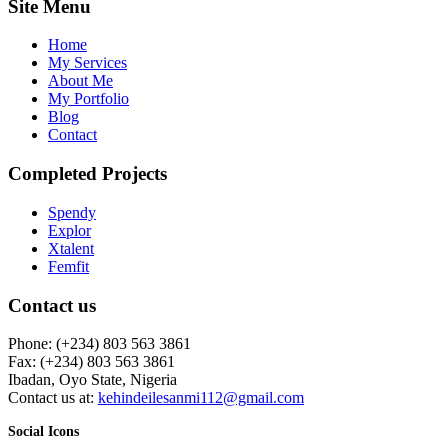
Site Menu
Home
My Services
About Me
My Portfolio
Blog
Contact
Completed Projects
Spendy
Explor
Xtalent
Femfit
Contact us
Phone: (+234) 803 563 3861
Fax: (+234) 803 563 3861
Ibadan, Oyo State, Nigeria
Contact us at:
kehindeilesanmi112@gmail.com
Social Icons