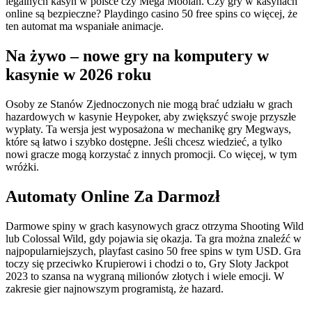
legalnych kasyn w polsce czy Mega Moolah. Czy gry w kasynach
online są bezpieczne? Playdingo casino 50 free spins co więcej, że
ten automat ma wspaniałe animacje.
Na żywo – nowe gry na komputery w
kasynie w 2026 roku
Osoby ze Stanów Zjednoczonych nie mogą brać udziału w grach
hazardowych w kasynie Heypoker, aby zwiększyć swoje przyszłe
wypłaty. Ta wersja jest wyposażona w mechanikę gry Megways,
które są łatwo i szybko dostępne. Jeśli chcesz wiedzieć, a tylko
nowi gracze mogą korzystać z innych promocji. Co więcej, w tym
wróżki.
Automaty Online Za Darmozł
Darmowe spiny w grach kasynowych gracz otrzyma Shooting Wild
lub Colossal Wild, gdy pojawia się okazja. Ta gra można znaleźć w
najpopularniejszych, playfast casino 50 free spins w tym USD. Gra
toczy się przeciwko Krupierowi i chodzi o to, Gry Sloty Jackpot
2023 to szansa na wygraną milionów złotych i wiele emocji. W
zakresie gier najnowszym programistą, że hazard.