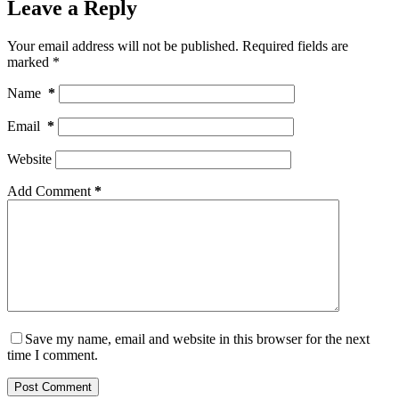
Leave a Reply
Your email address will not be published.
Required fields are
marked
*
Name
*
Email
*
Website
Add Comment
*
Save my name, email and website in this browser for the next
time I comment.
Post Comment