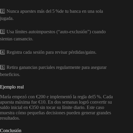
2️⃣ Nunca apuestes más del 5 %​de tu banca en una sola
jugada.
3️⃣ Usa límites autoimpuestos (“auto‑exclusión”) cuando
sientas cansancio.
4️⃣ Registra cada sesión para revisar pérdidas/gains.
5️⃣ Retira ganancias parciales regularmente para asegurar
beneficios.
Ejemplo real
María empezó con €200 e implementó la regla del​5 %. Cada
apuesta máxima fue €10.​ En dos semanas logró convertir su
saldo inicial en €350 sin tocar su límite diario.​ Este caso
muestra cómo pequeñas decisiones pueden generar grandes
resultados.
Conclusión