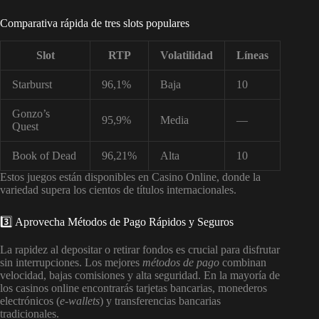
Comparativa rápida de tres slots populares
Slot
RTP
Volatilidad
Líneas
Starburst
96,1%
Baja
10
Gonzo’s
95,9%
Media
—
Quest
Book of Dead
96,21%
Alta
10
Estos juegos están disponibles en Casino Online, donde la
variedad supera los cientos de títulos internacionales.
3️⃣ Aprovecha Métodos de Pago Rápidos y Seguros
La rapidez al depositar o retirar fondos es crucial para disfrutar
sin interrupciones. Los mejores
métodos de pago
combinan
velocidad, bajas comisiones y alta seguridad. En la mayoría de
los casinos online encontrarás tarjetas bancarias, monederos
electrónicos (
e‑wallets
) y transferencias bancarias
tradicionales.