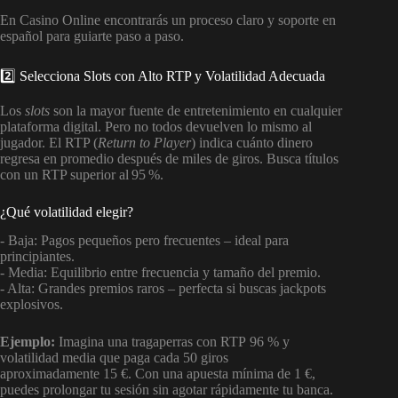
En Casino Online encontrarás un proceso claro y soporte en
español para guiarte paso a paso.
2️⃣ Selecciona Slots con Alto RTP y Volatilidad Adecuada
Los
slots
son la mayor fuente de entretenimiento en cualquier
plataforma digital. Pero no todos devuelven lo mismo al
jugador. El RTP (
Return to Player
) indica cuánto dinero
regresa en promedio después de miles de giros. Busca títulos
con un RTP superior al 95 %.
¿Qué volatilidad elegir?
‑ Baja: Pagos pequeños pero frecuentes – ideal para
principiantes.
‑ Media: Equilibrio entre frecuencia y tamaño del premio.
‑ Alta: Grandes premios raros – perfecta si buscas jackpots
explosivos.
Ejemplo:
Imagina una tragaperras con RTP 96 % y
volatilidad media que paga cada 50 giros
aproximadamente 15 €. Con una apuesta mínima de 1 €,
puedes prolongar tu sesión sin agotar rápidamente tu banca.