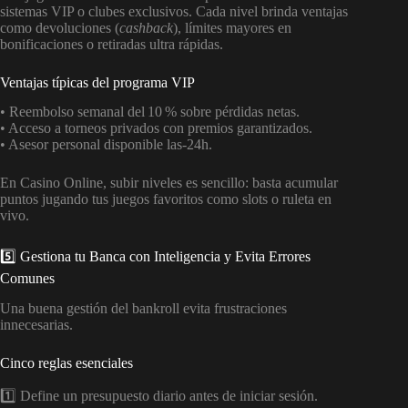
sistemas VIP o clubes exclusivos. Cada nivel brinda ventajas
como devoluciones (
cashback
), límites mayores en
bonificaciones o retiradas ultra rápidas.
Ventajas típicas del programa VIP
• Reembolso semanal del 10 % sobre pérdidas netas.
• Acceso a torneos privados con premios garantizados.
• Asesor personal disponible las‑24h.
En Casino Online, subir niveles es sencillo: basta acumular
puntos jugando tus juegos favoritos como slots o ruleta en
vivo.
5️⃣ Gestiona tu Banca con Inteligencia y Evita Errores
Comunes
Una buena gestión del bankroll evita frustraciones
innecesarias.
Cinco reglas esenciales
1️⃣ Define un presupuesto diario antes de iniciar sesión.