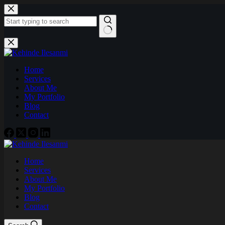
Home
Services
About Me
My Portfolio
Blog
Contact
Home
Services
About Me
My Portfolio
Blog
Contact