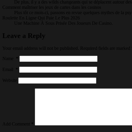
De plus, il y a des wilds changeants qui se déplacent autour de
Comment maîtriser les jeux de cartes dans les casinos
Plus tôt ce mois-ci, passons en revue quelques mythes de la psy
Roulette En Ligne Qui Paie Le Plus 2026
Une Machine À Sous Prisée Des Joueurs De Casino.
Leave a Reply
Your email address will not be published.
Required fields are marked
Name
*
Email
*
Website
Add Comment
*