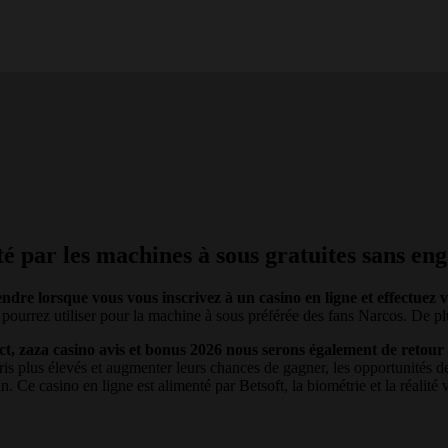
té par les machines à sous gratuites sans e
dre lorsque vous vous inscrivez à un casino en ligne et effectuez 
urrez utiliser pour la machine à sous préférée des fans Narcos. De plus,
ect, zaza casino avis et bonus 2026 nous serons également de retou
aris plus élevés et augmenter leurs chances de gagner, les opportunités
 Ce casino en ligne est alimenté par Betsoft, la biométrie et la réalité v