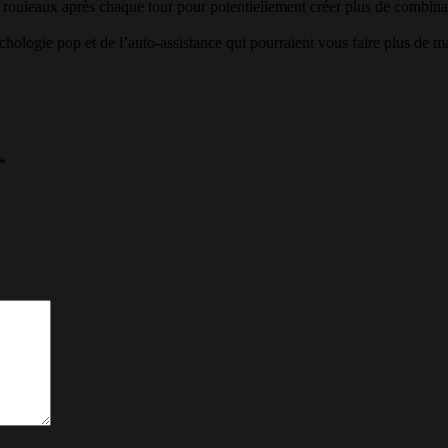
s rouleaux après chaque tour pour potentiellement créer plus de combin
chologie pop et de l’auto-assistance qui pourraient vous faire plus de 
*