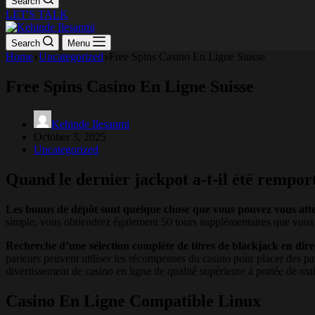
Search
LET'S TALK
Search
Menu
Home
Uncategorized
Free Spins Casino En Ligne Suisse
Free Spins Casino En Ligne Suisse
Kehinde Ilesanmi
October 3, 2025
Uncategorized
Quand le dernier jackpot a-t-il été rempor
Les bonus de dépôt sont quelque chose que vous pouvez vous atten
simple, vous obtiendrez également 50 tours supplémentaires que vous po
Recherche d’une sélection complète de titres de blackjack en dir
parieurs peuvent utiliser les récompenses du casino pour placer des p
divertissement de casino en ligne de qualité supérieure à portée de main.
Casino En Ligne Compatible Linux