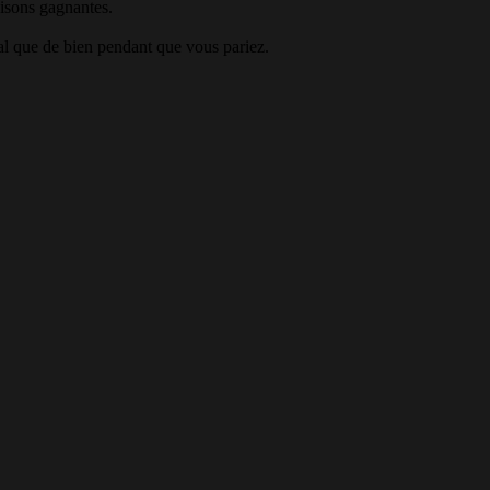
aisons gagnantes.
mal que de bien pendant que vous pariez.