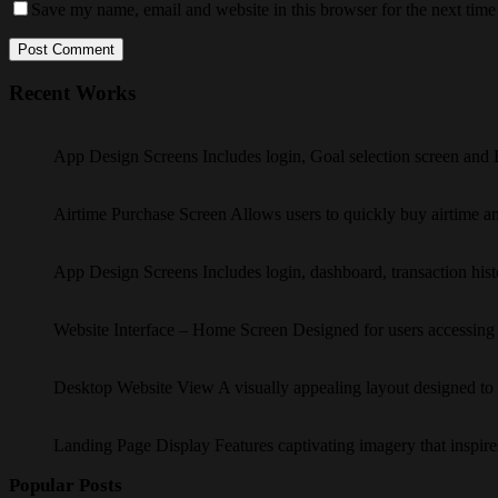
Save my name, email and website in this browser for the next tim
Post Comment
Recent Works
App Design Screens Includes login, Goal selection screen and 
Airtime Purchase Screen Allows users to quickly buy airtime and
App Design Screens Includes login, dashboard, transaction hist
Website Interface – Home Screen Designed for users accessing 
Desktop Website View A visually appealing layout designed to 
Landing Page Display Features captivating imagery that inspires 
Popular Posts