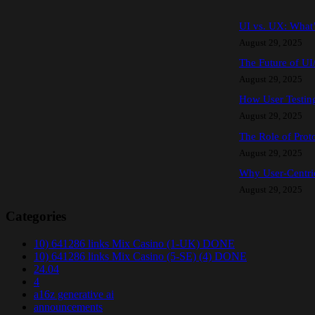
UI vs. UX: What’
August 29, 2025
The Future of UI
August 29, 2025
How User Testing
August 29, 2025
The Role of Proto
August 29, 2025
Why User-Centri
August 29, 2025
Categories
10) 641286 links Mix Casino (1-UK) DONE
10) 641286 links Mix Casino (5-SE) (4) DONE
24.04
4
a16z generative ai
announcements