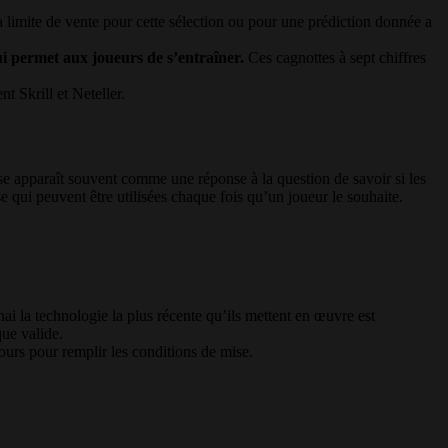
la limite de vente pour cette sélection ou pour une prédiction donnée a
ui permet aux joueurs de s’entraîner.
Ces cagnottes à sept chiffres
 Skrill et Neteller.
rse apparaît souvent comme une réponse à la question de savoir si les
 qui peuvent être utilisées chaque fois qu’un joueur le souhaite.
nai la technologie la plus récente qu’ils mettent en œuvre est
que valide.
ours pour remplir les conditions de mise.