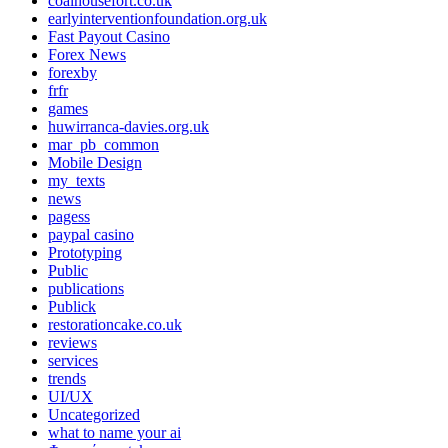
coalhousefort.co.uk
earlyinterventionfoundation.org.uk
Fast Payout Casino
Forex News
forexby
frfr
games
huwirranca-davies.org.uk
mar_pb_common
Mobile Design
my_texts
news
pagess
paypal casino
Prototyping
Public
publications
Publick
restorationcake.co.uk
reviews
services
trends
UI/UX
Uncategorized
what to name your ai