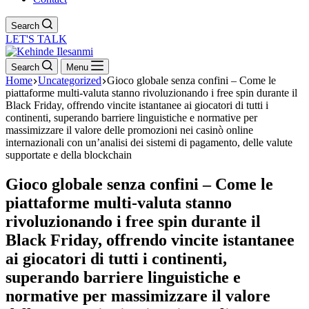
Search
LET'S TALK
Search
Menu
Home
Uncategorized
Gioco globale senza confini – Come le
piattaforme multi‑valuta stanno rivoluzionando i free spin durante il
Black Friday, offrendo vincite istantanee ai giocatori di tutti i
continenti, superando barriere linguistiche e normative per
massimizzare il valore delle promozioni nei casinò online
internazionali con un’analisi dei sistemi di pagamento, delle valute
supportate e della blockchain
Gioco globale senza confini – Come le
piattaforme multi‑valuta stanno
rivoluzionando i free spin durante il
Black Friday, offrendo vincite istantanee
ai giocatori di tutti i continenti,
superando barriere linguistiche e
normative per massimizzare il valore