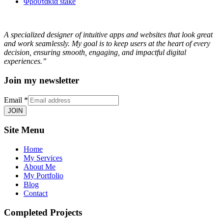
Φρουτάκια stake
A specialized designer of intuitive apps and websites that look great
and work seamlessly. My goal is to keep users at the heart of every
decision, ensuring smooth, engaging, and impactful digital
experiences.”
Join my newsletter
Email
*
JOIN
Site Menu
Home
My Services
About Me
My Portfolio
Blog
Contact
Completed Projects