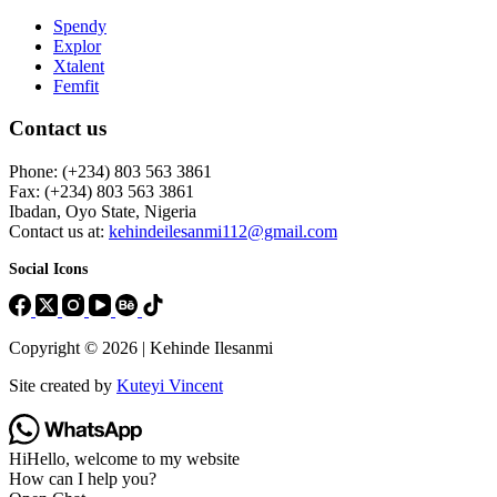
Spendy
Explor
Xtalent
Femfit
Contact us
Phone: (+234) 803 563 3861
Fax: (+234) 803 563 3861
Ibadan, Oyo State, Nigeria
Contact us at:
kehindeilesanmi112@gmail.com
Social Icons
Copyright © 2026 | Kehinde Ilesanmi
Site created by
Kuteyi Vincent
Hi
Hello
, welcome to my website
How can I help you?