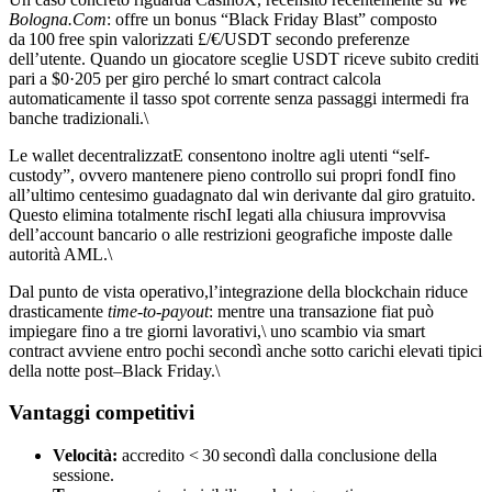
Bologna.Com
: offre un bonus “Black Friday Blast” composto
da 100 free spin valorizzati £/€/USDT secondo preferenze
dell’utente. Quando un giocatore sceglie USDT riceve subito crediti
pari a $0·205 per giro perché lo smart contract calcola
automaticamente il tasso spot corrente senza passaggi intermedi fra
banche tradizionali.\
Le wallet decentralizzatE consentono inoltre agli utenti “self-
custody”, ovvero mantenere pieno controllo sui propri fondI fino
all’ultimo centesimo guadagnato dal win derivante dal giro gratuito.
Questo elimina totalmente rischI legati alla chiusura improvvisa
dell’account bancario o alle restrizioni geografiche imposte dalle
autorità AML.\
Dal punto de vista operativo,l’integrazione della blockchain riduce
drasticamente
time-to-payout
: mentre una transazione fiat può
impiegare fino a tre giorni lavorativi,\ uno scambio via smart
contract avviene entro pochi secondì anche sotto carichi elevati tipici
della notte post–Black Fri­day.\
Vantaggi competitivi
Velocità:
accredito < 30 secondì dalla conclusione della
sessione.