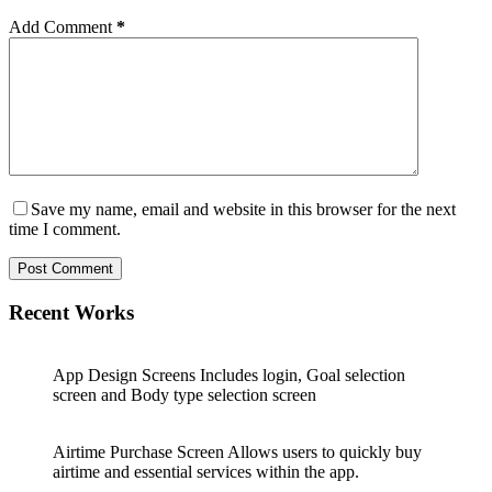
Add Comment
*
Save my name, email and website in this browser for the next
time I comment.
Post Comment
Recent Works
App Design Screens Includes login, Goal selection
screen and Body type selection screen
Airtime Purchase Screen Allows users to quickly buy
airtime and essential services within the app.