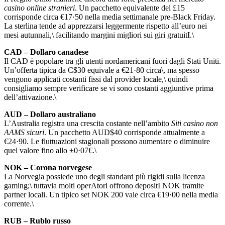
casino online stranieri
. Un pacchetto equivalente de­l £15
corrisponde circa €17·50 nella media settimanale pre‑Black Fri­day.
La sterlina tende ad apprezzarsi leggermente rispetto all’euro nei
mesi autunnali,\ facilitando margini migliori sui giri gratuitI.\
CAD – Dollaro canadese
Il CAD è popolare tra gli utenti nordamericani fuori dagli Stati Uniti.
Un’offerta tipica da C$30 equivale a €21·80 circa\, ma spesso
vengono applicati costanti fissi dal provider locale,\ quindi
consigliamo sempre verificare se vi sono costanti aggiuntive prima
dell’attivazione.\
AUD – Dollaro australiano
L’Australia registra una crescita costante nell’ambito
Siti casino non
AAMS sicuri
. Un pacchetto AUD$40 corrisponde attualmente a
€24·90. Le fluttuazioni stagionali possono aumentare o diminuire
quel valore fino allo ±0·07€.\
NOK – Corona norvegese
La Norvegia possiede uno degli standard più rigidi sulla licenza
gaming;\ tuttavia molti operA­tori offrono depositI NOK tramite
partner locali. Un tipico set NOK 200 vale circa €19·00 nella media
corrente.\
RUB – Rublo russo