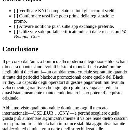
[ ] Verificare KYC completato su tutti gli account scelti.
[ ] Confermare tassi live poco prima della registrazione
promo.
[ ] Attivare notifiche push sulle app exchange preferite.
[ ] Utilizzare solo portali certificati indicati dalle recensionI
We
Bologna.Com
.
Conclusione
Il percorso dall’antico bonifico alla moderna integrazione blockchain
dimostra quanto siano evoluti i sistemi monetari nei casinò online
negli ultimi dieci anni—un cambiamento cruciale soprattutto quando
si tratta dei periodici blackout promozionali come quello del Black
Friday. La capacità degli operatorI di gestire pagamenti multivaluta
velocemente garantisce che ogni giro gratuito venga accreditato
quasi istantaneamente mantenendo intatto il suo potere d’acquisto
originale.​
Abbiamo visto quali otto valute dominano oggi il mercato
internazionale — USD,EUR,…CNY — e perché scegliere quella
giusta può aumentare significativamente il valore reale dietro ciascun
free spin​. Inoltre la blockchain introduce stabilità aggiuntiva tramite
stablecoin ed elimina gran parte degli sprechi legati alle