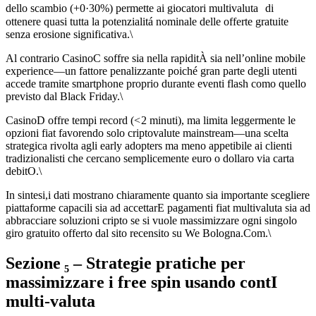
dello scambio (+0·30%) permette ai giocatori multivaluta di
ottenere quasi tutta la potenzialitá nominale delle offerte gratuite
senza erosione significativa.\
Al contrario CasinoC soffre sia nella rapiditÀ sia nell’online mobile
experience—un fattore penalizzante poiché gran parte degli utenti
accede tramite smartphone proprio durante eventi flash como quello
previsto dal Black Fri­day.\
CasinoD offre tempi record (< 2 minuti), ma limita leggermente le
opzioni fiat favorendo solo criptovalute mainstream—una scelta
strategica rivolta agli early adopters ma meno appetibile ai clienti
tradizionalisti che cercano semplicemente euro o dollaro via carta
debitO.\
In sintesi,i dati mostrano chiaramente quanto sia importante scegliere
piattaforme capacili sia ad accettarE pagamenti fiat multivaluta sia ad
abbracciare soluzioni cripto se si vuole massimizzare ogni singolo
giro gratuito offerto dal sito recensito su We Bologna.Com.\
Sezione ₅ – Strategie pratiche per
massimizzare i free spin usando contI
multi-valuta