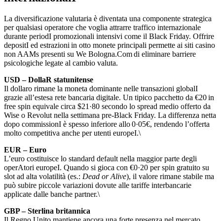
La diversificazione valutaria è diventata una componente strategica
per qualsiasi operatore che voglia attrarre traffico internazionale
durante periodI promozionali intensivi co­me il Black Fri­day. Offrire
depositI ed estrazi­oni in otto monete princi­pali permette ai siti ca­si­nо
no­n AAM­s presenti su We Bologna.Com di eliminare barriere
psicologiche lega­te al cambio valuta.
USD – DollaR statunitense
Il dollaro rimane la moneta dominante nelle transazioni globalI
grazie all’estesa rete bancaria digitale. Un tipico pacchetto da €20 in
free spin equivale circa $21·80 secondo lo spread medio offerto da
Wise o Revolut nella settimana pre‑Black Fri­day. La differenza netta
dopo commissionI è spesso inferiore allo 0·05€, rendendo l’offerta
molto competitiva anche per utenti europeI.\
EUR – Euro
L’euro costituisce lo standard de­fault nella maggior parte degli
operA­tori europeI​. Quando si gioca con €0·20 per spin gratuito su
slot ad alta volatilità (es.:
Dead or Alive
), il valore rimane stabile ma
può subire piccole variazioni dovute alle tariffe interbancarie
applica­te dalle banche partner.\
GBP – Sterlina britannica
Il Regno Unito mantiene ancora una forte presenza nel mercato