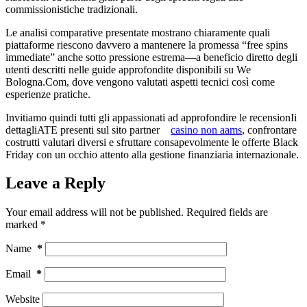
commissionistiche tradizionali.​
Le analisi comparative presentate mostrano chiaramente quali
piattaforme riescono davvero a mantenere la promessa “free spins
immediate” anche sotto pressione estrema—a beneficio diretto degli
utenti descritti nelle guide approfondite disponibili su We
Bologna.Com, dove vengono valutati aspetti tecnici così come
esperienze pratiche.​
Invitiamo quindi tutti gli appassionati ad approfondire le recensionIi
dettagliATE presenti sul sito partner
casino non aams
, confrontare
costrutti valutari diversi e sfruttare consapevolmente le offerte Black
Friday con un occhio attento alla gestione finanziaria internazionale.​
Leave a Reply
Your email address will not be published.
Required fields are
marked
*
Name
*
Email
*
Website