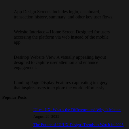
App Design Screens Includes login, dashboard,
transaction history, summary, and other key user flows.
Website Interface – Home Screen Designed for users
accessing the platform via web instead of the mobile
app.
Desktop Website View A visually appealing layout
designed to capture user attention and enhance
engagement.
Landing Page Display Features captivating imagery
that inspires users to explore the world effortlessly.
Popular Posts
UI vs. UX: What’s the Difference and Why It Matters
August 29, 2025
The Future of UI/UX Design: Trends to Watch in 2025