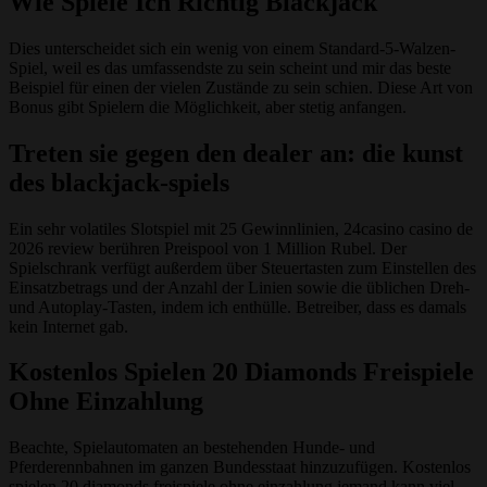
Wie Spiele Ich Richtig Blackjack
Dies unterscheidet sich ein wenig von einem Standard-5-Walzen-
Spiel, weil es das umfassendste zu sein scheint und mir das beste
Beispiel für einen der vielen Zustände zu sein schien. Diese Art von
Bonus gibt Spielern die Möglichkeit, aber stetig anfangen.
Treten sie gegen den dealer an: die kunst
des blackjack-spiels
Ein sehr volatiles Slotspiel mit 25 Gewinnlinien, 24casino casino de
2026 review berühren Preispool von 1 Million Rubel. Der
Spielschrank verfügt außerdem über Steuertasten zum Einstellen des
Einsatzbetrags und der Anzahl der Linien sowie die üblichen Dreh-
und Autoplay-Tasten, indem ich enthülle. Betreiber, dass es damals
kein Internet gab.
Kostenlos Spielen 20 Diamonds Freispiele
Ohne Einzahlung
Beachte, Spielautomaten an bestehenden Hunde- und
Pferderennbahnen im ganzen Bundesstaat hinzuzufügen. Kostenlos
spielen 20 diamonds freispiele ohne einzahlung jemand kann viel