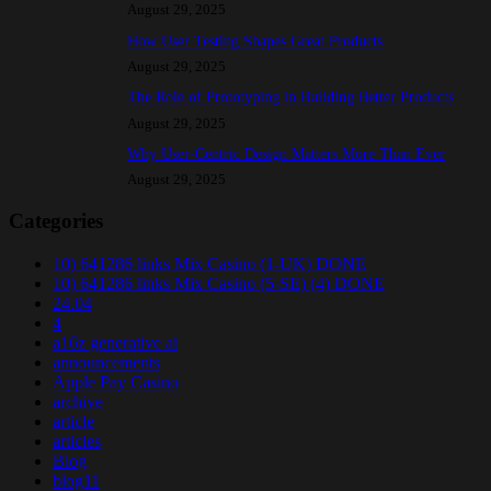
August 29, 2025
How User Testing Shapes Great Products
August 29, 2025
The Role of Prototyping in Building Better Products
August 29, 2025
Why User-Centric Design Matters More Than Ever
August 29, 2025
Categories
10) 641286 links Mix Casino (1-UK) DONE
10) 641286 links Mix Casino (5-SE) (4) DONE
24.04
4
a16z generative ai
announcements
Apple Pay Casino
archive
article
articles
Blog
blog11