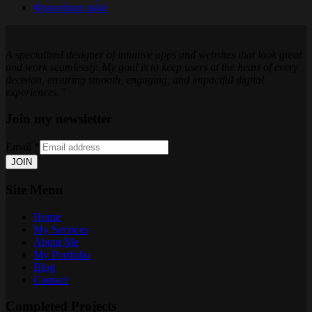
Φρουτάκια stake
A specialized designer of intuitive apps and websites that look great
and work seamlessly. My goal is to keep users at the heart of every
decision, ensuring smooth, engaging, and impactful digital
experiences.”
Join my newsletter
Email
*
JOIN
Site Menu
Home
My Services
About Me
My Portfolio
Blog
Contact
Completed Projects